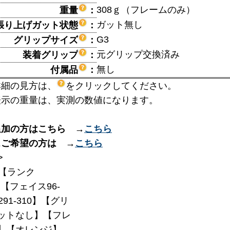
308ｇ（フレームのみ）
重量
：
ガット無し
張り上げガット状態
：
G3
グリップサイズ
：
元グリップ交換済み
装着グリップ
：
無し
付属品
：
詳細の見方は、
をクリックしてください。
表示の重量は、実測の数値になります。
追加の方はこちら →
こちら
スご希望の方は →
こちら
>
【ランク
】【フェイス96-
291-310】【グリ
ットなし】【フレ
5】【オレンジ】