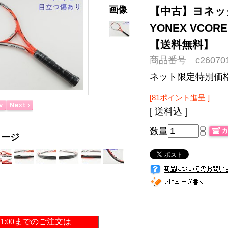
画像
【中古】ヨネック
YONEX VCOR
【送料無料】
商品番号 c260701
ネット限定特別価
[81ポイント進呈 ]
[ 送料込 ]
数量
メージ