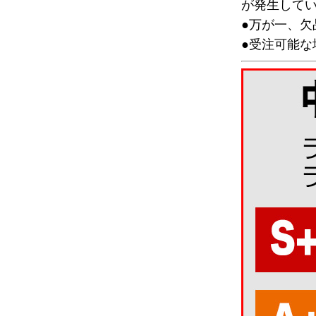
が発生して
●万が一、
●受注可能