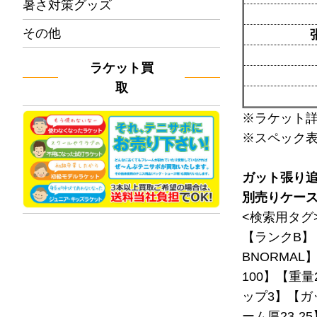
暑さ対策グッズ
その他
ラケット買
取
※ラケット
※スペック
ガット張り
別売りケー
<検索用タグ
【ランクB】
BNORMAL
100】【重量
ップ3】【ガ
ーム厚23-2