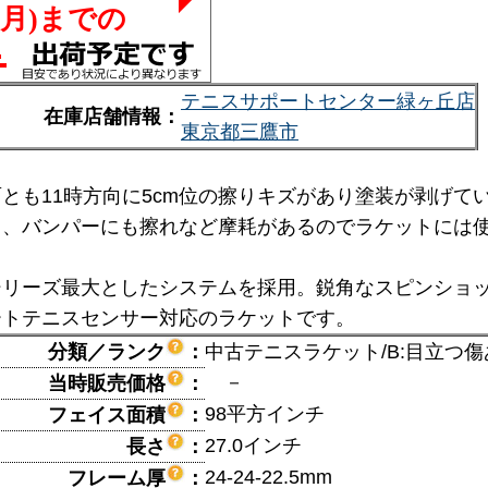
テニスサポートセンター緑ヶ丘店
在庫店舗情報：
東京都三鷹市
とも11時方向に5cm位の擦りキズがあり塗装が剥げ
り、バンパーにも擦れなど摩耗があるのでラケットには
シリーズ最大としたシステムを採用。鋭角なスピンショ
ートテニスセンサー対応のラケットです。
分類／ランク
：
中古テニスラケット/B:目立つ傷
－
当時販売価格
：
98平方インチ
フェイス面積
：
27.0インチ
長さ
：
24-24-22.5mm
フレーム厚
：