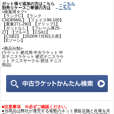
ガット張り追加の方はこちら →
こちら
別売りケースご希望の方は →
こちら
<検索用タグ>
【ランクC】【ランク
CNORMAL】【フェイス96-100】
【重量271-290】【グリップ1】
【ガットなし】【フレーム厚25-
27】【ブルー】【CSA1】
【CSB2】【2026年7月8日入荷】
【Eゾーン】
<商品分類>
(ラケット 硬式用 中古ラケット 中
古テニスラケット 硬式テニスラケ
ット テニスサークル 部活 テニス
用品)
■注意事項 ※必ずご確認ください。
●当商品は弊社が運営する複数のネット通販店舗と在庫を共