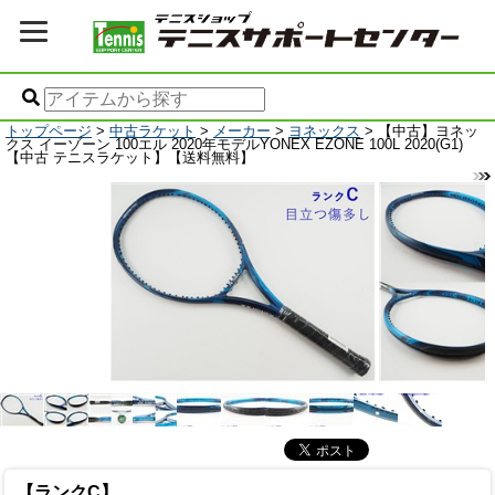
トップページ
>
中古ラケット
>
メーカー
>
ヨネックス
> 【中古】ヨネッ
クス イーゾーン 100エル 2020年モデルYONEX EZONE 100L 2020(G1)
【中古 テニスラケット】【送料無料】
【ランクC】