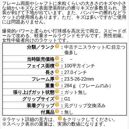
フレーム両面やシャフトに米粒くらいの大きさのキズや小さ
な細かいキズなど表面塗装削れの擦りキズが多数見られ、塗
装が剥げて下地が出ています。また、バンパーの擦れなどラ
ケットの使用感もあります。ただ、キズは多いですがご使用
には問題ありません。
爆発的パワーと柔らかい打球感を高次元で両立。スピードボ
ールで攻める、軽量オールラウンドモデルです。男性初級、
女性中級者向けのラケットです。
分類／ランク
：
中古テニスラケット/C:目立つ
傷多し
当時販売価格
：
－
フェイス面積
：
100平方インチ
長さ
：
27.0インチ
フレーム厚
：
23.5-26-22mm
重量
：
284ｇ（フレームのみ）
張り上げガット状態
：
ガット無し
グリップサイズ
：
G1
装着グリップ
：
元グリップ交換済み
付属品
：
無し
※ラケット詳細の見方は、
をクリックしてください。
※スペック表示の重量は、実測の数値になります。