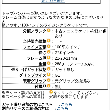
東京都三鷹市
トップバンパーに薄いスレキズがございます。
フレーム自体は目立つような大きなキズは特にございませ
ん。
扱いやすい100インチのライジングラケットです。
分類／ランク
：
中古テニスラケット/A:軽い傷
あり
当時販売価格
：
－
フェイス面積
：
100平方インチ
長さ
：
27.0インチ
フレーム厚
：
21-23-21mm
重量
：
288ｇ（フレームのみ）
張り上げガット状態
：
ガット無し
グリップサイズ
：
G1
装着グリップ
：
元グリップ交換済み
付属品
：
無し
※ラケット詳細の見方は、
をクリックしてください。
※スペック表示の重量は、実測の数値になります。
ガット張り追加の方はこちら →
こちら
別売りケースご希望の方は →
こちら