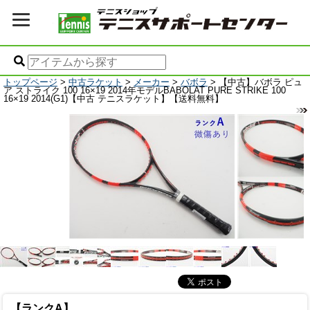
トップページ
>
中古ラケット
>
メーカー
>
バボラ
> 【中古】バボラ ピュ
ア ストライク 100 16×19 2014年モデルBABOLAT PURE STRIKE 100
16×19 2014(G1)【中古 テニスラケット】【送料無料】
【ランクA】