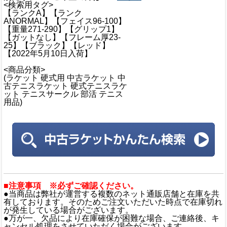
<検索用タグ>
【ランクA】【ランク
ANORMAL】【フェイス96-100】
【重量271-290】【グリップ1】
【ガットなし】【フレーム厚23-
25】【ブラック】【レッド】
【2022年5月10日入荷】
<商品分類>
(ラケット 硬式用 中古ラケット 中
古テニスラケット 硬式テニスラケ
ット テニスサークル 部活 テニス
用品)
■注意事項 ※必ずご確認ください。
●当商品は弊社が運営する複数のネット通販店舗と在庫を共
有しております。そのためご注文いただいた時点で在庫切れ
が発生している場合がございます。
●万が一、欠品により在庫確保が困難な場合、ご連絡後、キ
ャンセル処理をさせていただく場合がございます。