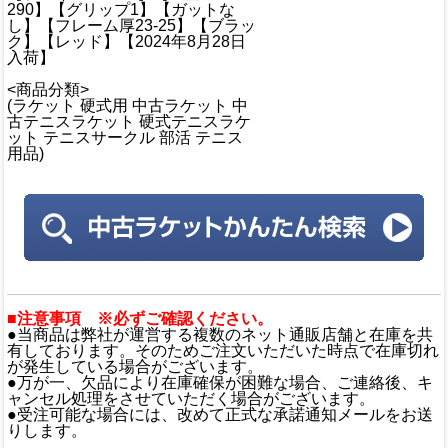
290】【グリップ1】【ガットな
し】【フレーム厚23-25】【ブラッ
ク】【レッド】【2024年8月28日
入荷】
<商品分類>
(ラケット 硬式用 中古ラケット 中
古テニスラケット 硬式テニスラケ
ット テニスサークル 部活 テニス
用品)
■注意事項 ※必ずご確認ください。
●当商品は弊社が運営する複数のネット通販店舗と在庫を共
有しております。そのためご注文いただいた時点で在庫切れ
が発生している場合がございます。
●万が一、欠品により在庫確保が困難な場合、ご連絡後、キ
ャンセル処理をさせていただく場合がございます。
●受注可能な場合には、改めて正式な承諾通知メールをお送
りします。