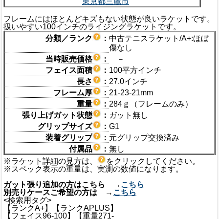
東京都三鷹市
フレームにはほとんどキズもない状態が良いラケットです。
扱いやすい100インチのライジングラケットです。
分類／ランク
：
中古テニスラケット/A+:ほぼ
傷なし
当時販売価格
：
－
フェイス面積
：
100平方インチ
長さ
：
27.0インチ
フレーム厚
：
21-23-21mm
重量
：
284ｇ（フレームのみ）
張り上げガット状態
：
ガット無し
グリップサイズ
：
G1
装着グリップ
：
元グリップ交換済み
付属品
：
無し
※ラケット詳細の見方は、
をクリックしてください。
※スペック表示の重量は、実測の数値になります。
ガット張り追加の方はこちら →
こちら
別売りケースご希望の方は →
こちら
<検索用タグ>
【ランクA+】【ランクAPLUS】
【フェイス96-100】【重量271-