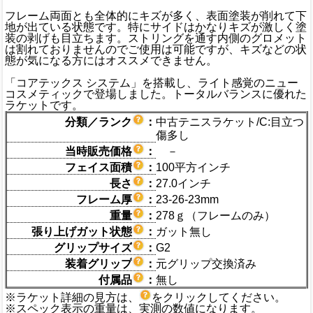
フレーム両面とも全体的にキズが多く、表面塗装が削れて下
地が出ている状態です。特にサイドはかなりキズが激しく塗
装の剥げも目立ちます。ストリングを通す内側のグロメット
は割れておりませんのでご使用は可能ですが、キズなどの状
態が気になる方にはオススメできません。
「コアテックス システム」を搭載し、ライト感覚のニュー
コスメティックで登場しました。トータルバランスに優れた
ラケットです。
分類／ランク
：
中古テニスラケット/C:目立つ
傷多し
当時販売価格
：
－
フェイス面積
：
100平方インチ
長さ
：
27.0インチ
フレーム厚
：
23-26-23mm
重量
：
278ｇ（フレームのみ）
張り上げガット状態
：
ガット無し
グリップサイズ
：
G2
装着グリップ
：
元グリップ交換済み
付属品
：
無し
※ラケット詳細の見方は、
をクリックしてください。
※スペック表示の重量は、実測の数値になります。