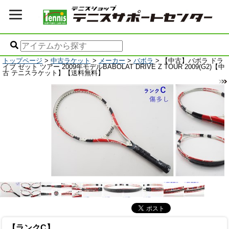
トップページ
>
中古ラケット
>
メーカー
>
バボラ
> 【中古】バボラ ドラ
イブ ゼット ツアー 2009年モデルBABOLAT DRIVE Z TOUR 2009(G2)【中
古 テニスラケット】【送料無料】
【ランクC】