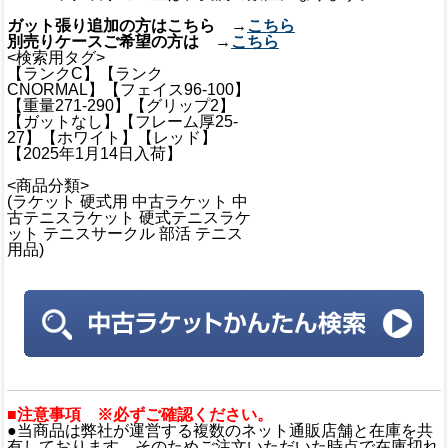
ガット張り追加の方はこちら →
こちら
別売りケースご希望の方は →
こちら
<検索用タグ>
【ランクC】【ランク
CNORMAL】【フェイス96-100】
【重量271-290】【グリップ2】
【ガットなし】【フレーム厚25-
27】【ホワイト】【レッド】
【2025年1月14日入荷】
<商品分類>
(ラケット 硬式用 中古ラケット 中
古テニスラケット 硬式テニスラケ
ット テニスサークル 部活 テニス
用品)
■注意事項 ※必ずご確認ください。
●当商品は弊社が運営する複数のネット通販店舗と在庫を共
有しております。そのためご注文いただいた時点で在庫切れ