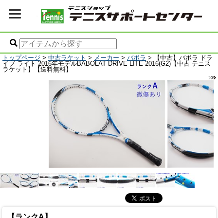
トップページ
>
中古ラケット
>
メーカー
>
バボラ
> 【中古】バボラ ドラ
イブ ライト 2016年モデルBABOLAT DRIVE LITE 2016(G2)【中古 テニス
ラケット】【送料無料】
【ランクA】