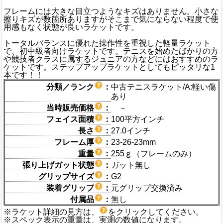
フレームには大きな目立つようなキズはありません。小さな
擦りキズが数箇所ありますがそこまで気にならない程度で使
用感もなく状態が良いラケットです。
トータルバランスに優れた操作性を重視した軽量ラケット
で、初中級者向けラケットです。テニスを始めたばかりの方
や競技者クラスに属するジュニアの方などにはおすすめのラ
ケットです。ステップアップラケットとしてもピッタリな1
本です！！
分類／ランク
：
中古テニスラケット/A:軽い傷
あり
当時販売価格
：
－
フェイス面積
：
100平方インチ
長さ
：
27.0インチ
フレーム厚
：
23-26-23mm
重量
：
255ｇ（フレームのみ）
張り上げガット状態
：
ガット無し
グリップサイズ
：
G2
装着グリップ
：
元グリップ交換済み
付属品
：
無し
※ラケット詳細の見方は、
をクリックしてください。
※スペック表示の重量は、実測の数値になります。