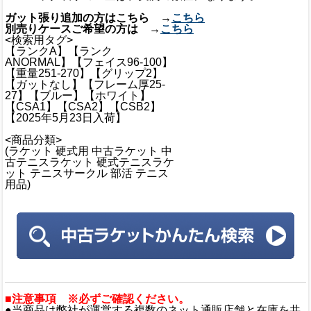
ガット張り追加の方はこちら →
こちら
別売りケースご希望の方は →
こちら
<検索用タグ>
【ランクA】【ランク
ANORMAL】【フェイス96-100】
【重量251-270】【グリップ2】
【ガットなし】【フレーム厚25-
27】【ブルー】【ホワイト】
【CSA1】【CSA2】【CSB2】
【2025年5月23日入荷】
<商品分類>
(ラケット 硬式用 中古ラケット 中
古テニスラケット 硬式テニスラケ
ット テニスサークル 部活 テニス
用品)
■注意事項 ※必ずご確認ください。
●当商品は弊社が運営する複数のネット通販店舗と在庫を共