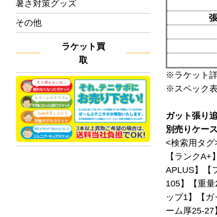
暑さ対策グッズ
その他
ラケット買
取
※ラケット
※スペック
ガット張り
別売りケー
<検索用タグ
【ランクA+
APLUS】【
105】【重量
ップ1】【ガ
ーム厚25-2