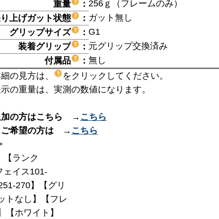
256ｇ（フレームのみ）
重量
：
ガット無し
張り上げガット状態
：
G1
グリップサイズ
：
元グリップ交換済み
装着グリップ
：
無し
付属品
：
詳細の見方は、
をクリックしてください。
表示の重量は、実測の数値になります。
追加の方はこちら →
こちら
スご希望の方は →
こちら
>
】【ランク
フェイス101-
251-270】【グリ
ットなし】【フレ
7】【ホワイト】