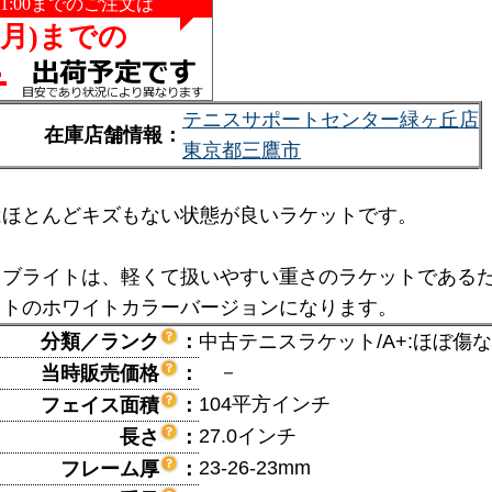
テニスサポートセンター緑ヶ丘店
在庫店舗情報：
東京都三鷹市
はほとんどキズもない状態が良いラケットです。
イブライトは、軽くて扱いやすい重さのラケットである
イトのホワイトカラーバージョンになります。
分類／ランク
：
中古テニスラケット/A+:ほぼ傷
－
当時販売価格
：
104平方インチ
フェイス面積
：
27.0インチ
長さ
：
23-26-23mm
フレーム厚
：