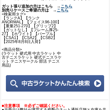
ガット張り追加の方はこちら →
こちら
別売りケースご希望の方は →
こちら
<検索用タグ>
【ランクA】【ランク
ANORMAL】【フェイス96-100】
【重量251-270】【グリップ2】
【ガットなし】【フレーム厚25-
27】【ホワイト】【パープル】
【CSA1】【CSA2】【CSB2】
【2025年8月8日入荷】
<商品分類>
(ラケット 硬式用 中古ラケット 中
古テニスラケット 硬式テニスラケ
ット テニスサークル 部活 テニス
用品)
■注意事項 ※必ずご確認ください。
●当商品は弊社が運営する複数のネット通販店舗と在庫を共