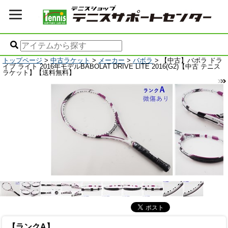
トップページ
>
中古ラケット
>
メーカー
>
バボラ
> 【中古】バボラ ドラ
イブ ライト 2016年モデルBABOLAT DRIVE LITE 2016(G2)【中古 テニス
ラケット】【送料無料】
【ランクA】