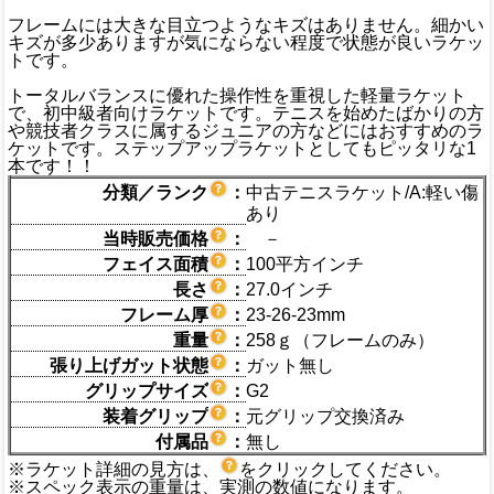
フレームには大きな目立つようなキズはありません。細かい
キズが多少ありますが気にならない程度で状態が良いラケッ
トです。
トータルバランスに優れた操作性を重視した軽量ラケット
で、初中級者向けラケットです。テニスを始めたばかりの方
や競技者クラスに属するジュニアの方などにはおすすめのラ
ケットです。ステップアップラケットとしてもピッタリな1
本です！！
分類／ランク
：
中古テニスラケット/A:軽い傷
あり
当時販売価格
：
－
フェイス面積
：
100平方インチ
長さ
：
27.0インチ
フレーム厚
：
23-26-23mm
重量
：
258ｇ（フレームのみ）
張り上げガット状態
：
ガット無し
グリップサイズ
：
G2
装着グリップ
：
元グリップ交換済み
付属品
：
無し
※ラケット詳細の見方は、
をクリックしてください。
※スペック表示の重量は、実測の数値になります。