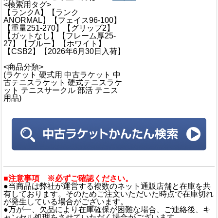
<検索用タグ>
【ランクA】【ランク
ANORMAL】【フェイス96-100】
【重量251-270】【グリップ2】
【ガットなし】【フレーム厚25-
27】【ブルー】【ホワイト】
【CSB2】【2026年6月30日入荷】
<商品分類>
(ラケット 硬式用 中古ラケット 中
古テニスラケット 硬式テニスラケ
ット テニスサークル 部活 テニス
用品)
■注意事項 ※必ずご確認ください。
●当商品は弊社が運営する複数のネット通販店舗と在庫を共
有しております。そのためご注文いただいた時点で在庫切れ
が発生している場合がございます。
●万が一、欠品により在庫確保が困難な場合、ご連絡後、キ
ャンセル処理をさせていただく場合がございます。