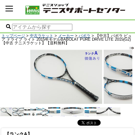
トップページ
>
中古ラケット
>
メーカー
>
バボラ
> 【中古】バボラ ピュ
ア ドライブ ライト 2015年モデルBABOLAT PURE DRIVE LITE 2015(G2)
【中古 テニスラケット】【送料無料】
【ランクA】