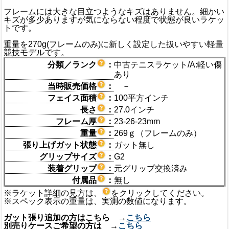
フレームには大きな目立つようなキズはありません。細かい
キズが多少ありますが気にならない程度で状態が良いラケッ
トです。
重量を270g(フレームのみ)に新しく設定した扱いやすい軽量
競技モデルです。
分類／ランク
：
中古テニスラケット/A:軽い傷
あり
当時販売価格
：
－
フェイス面積
：
100平方インチ
長さ
：
27.0インチ
フレーム厚
：
23-26-23mm
重量
：
269ｇ（フレームのみ）
張り上げガット状態
：
ガット無し
グリップサイズ
：
G2
装着グリップ
：
元グリップ交換済み
付属品
：
無し
※ラケット詳細の見方は、
をクリックしてください。
※スペック表示の重量は、実測の数値になります。
ガット張り追加の方はこちら →
こちら
別売りケースご希望の方は →
こちら