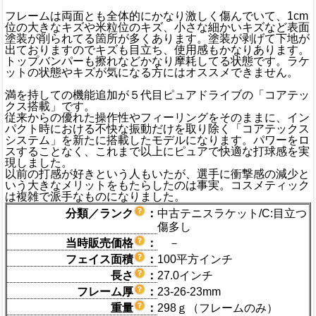
フレームは両面とも全体的にかなり激しく傷んでいて、1cm
位の大きなキズや米粒位のキズ、小さな細かいキズなど表面
塗装が削られてる箇所が多くあります。塗装が剥げて下地が
出ておりますのでキズも目立ち、使用感もかなりあります。
トップバンパーも擦れなどかなり摩耗してる状態です。ラケ
ットの状態やキズが気になる方にはオススメできません。
満を持しての機能追加が５代目ピュアドライブの「コアテッ
クス搭載」です。
従来からの優れた操作性やフィーリングをそのままに、イン
パクト時における不快な振動だけを取り除く「コアテックス
システム」を新たに搭載したモデルになります。パワーをロ
スすることなく、これまで以上にピュアで快適な打球感を実
現しました。
以前の打感が好きという人もいたが、選手に衝撃感の減少と
いう大きなメリットをもたらしたのは事実。コスメティック
は複雑で派手なものになりました。
分類／ランク
：
中古テニスラケット/C:目立つ
傷多し
当時販売価格
：
－
フェイス面積
：
100平方インチ
長さ
：
27.0インチ
フレーム厚
：
23-26-23mm
重量
：
298ｇ（フレームのみ）