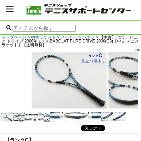
トップページ
>
中古ラケット
>
メーカー
>
バボラ
> 【中古】バボラ ピュ
ア ドライブ 2006年モデルBABOLAT PURE DRIVE 2006(G3)【中古 テニス
ラケット】【送料無料】
【ランクC】