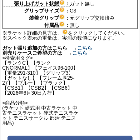
張り上げガット状態
：
ガット無し
グリップサイズ
：
G3
装着グリップ
：
元グリップ交換済み
付属品
：
無し
※ラケット詳細の見方は、
をクリックしてください。
※スペック表示の重量は、実測の数値になります。
ガット張り追加の方はこちら →
こちら
別売りケースご希望の方は →
こちら
<検索用タグ>
【ランクC】【ランク
CNORMAL】【フェイス96-100】
【重量291-310】【グリップ3】
【ガットなし】【フレーム厚25-
27】【ブルー】【ブラック】
【CSB1】【CSB2】【CSB6】
【2026年6月30日入荷】
<商品分類>
(ラケット 硬式用 中古ラケット 中
古テニスラケット 硬式テニスラケ
ット テニスサークル 部活 テニス
用品)