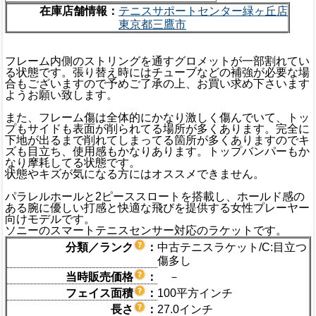
在庫店舗情報：
テニスサポートセンター緑ヶ丘店
東京都三鷹市
フレーム内側のストリングを通すグロメットが一部割れてい
る状態です。張り替え時にはチューブなどの補強が必要な場
合もございますので予めご了承の上、お買い求め下さいます
ようお願い致します。
また、フレーム傷は全体的にかなり激しく傷んでいて、トッ
プもサイドも表面が削られてる場所が多くあります。完全に
下地が出るまで削れてしまってる箇所が多くありますのでキ
ズも目立ち、使用感もかなりあります。トップバンパーもか
なり摩耗してる状態です。
状態やキズが気になる方にはオススメできません。
パラレルホールと2ピーススロートを搭載し、ホールド感の
ある腕に優しい打感と快適な飛びを提供する女性プレーヤー
向けモデルです。
ソニーのスマートテニスセンサー対応のラケットです。
分類／ランク
：
中古テニスラケット/C:目立つ
傷多し
当時販売価格
：
－
フェイス面積
：
100平方インチ
長さ
：
27.0インチ