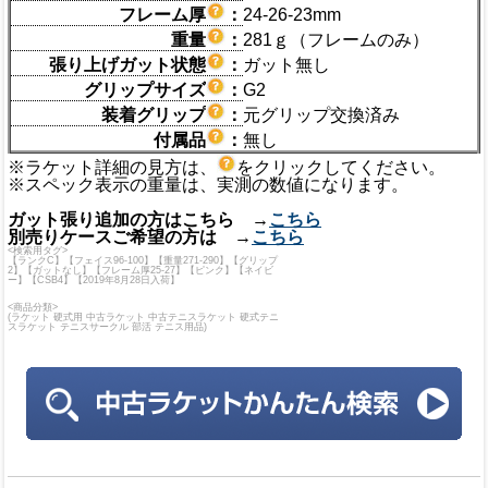
フレーム厚
：
24-26-23mm
重量
：
281ｇ（フレームのみ）
張り上げガット状態
：
ガット無し
グリップサイズ
：
G2
装着グリップ
：
元グリップ交換済み
付属品
：
無し
※ラケット詳細の見方は、
をクリックしてください。
※スペック表示の重量は、実測の数値になります。
ガット張り追加の方はこちら →
こちら
別売りケースご希望の方は →
こちら
<検索用タグ>
【ランクC】【フェイス96-100】【重量271-290】【グリップ
2】【ガットなし】【フレーム厚25-27】【ピンク】【ネイビ
ー】【CSB4】【2019年8月28日入荷】
<商品分類>
(ラケット 硬式用 中古ラケット 中古テニスラケット 硬式テニ
スラケット テニスサークル 部活 テニス用品)