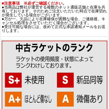
■注意事項 ※必ずご確認ください。
●当商品は弊社が運営する複数のネット通販店舗と在庫を共
有しております。そのためご注文いただいた時点で在庫切れ
が発生している場合がございます。
●万が一、欠品により在庫確保が困難な場合、ご連絡後、キ
ャンセル処理をさせていただく場合がございます。
●受注可能な場合には、改めて正式な承諾通知メールをお送
りします。