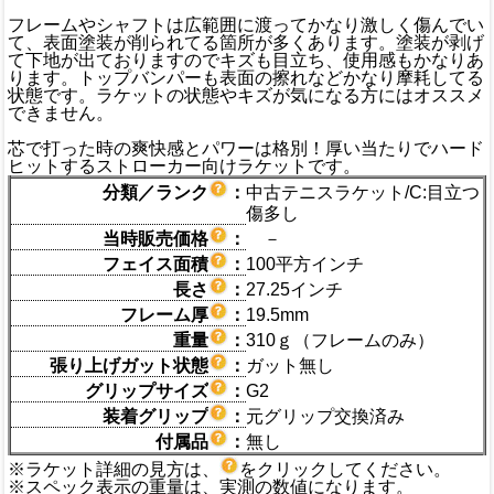
フレームやシャフトは広範囲に渡ってかなり激しく傷んでい
て、表面塗装が削られてる箇所が多くあります。塗装が剥げ
て下地が出ておりますのでキズも目立ち、使用感もかなりあ
ります。トップバンパーも表面の擦れなどかなり摩耗してる
状態です。ラケットの状態やキズが気になる方にはオススメ
できません。
芯で打った時の爽快感とパワーは格別！厚い当たりでハード
ヒットするストローカー向けラケットです。
分類／ランク
：
中古テニスラケット/C:目立つ
傷多し
当時販売価格
：
－
フェイス面積
：
100平方インチ
長さ
：
27.25インチ
フレーム厚
：
19.5mm
重量
：
310ｇ（フレームのみ）
張り上げガット状態
：
ガット無し
グリップサイズ
：
G2
装着グリップ
：
元グリップ交換済み
付属品
：
無し
※ラケット詳細の見方は、
をクリックしてください。
※スペック表示の重量は、実測の数値になります。