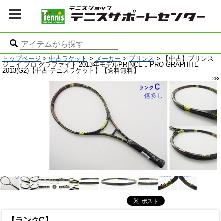
トップページ
>
中古ラケット
>
メーカー
>
プリンス
> 【中古】プリンス
ジェイ プロ グラファイト 2013年モデルPRINCE J-PRO GRAPHITE
2013(G2)【中古 テニスラケット】【送料無料】
【ランクC】