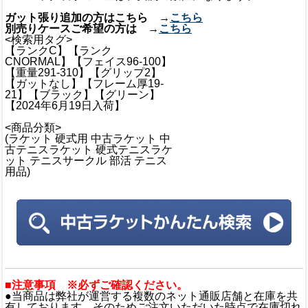
ガット張り追加の方はこちら →
こちら
別売りケースご希望の方は →
こちら
<検索用タグ>
【ランクC】【ランク
CNORMAL】【フェイス96-100】
【重量291-310】【グリップ2】
【ガットなし】【フレーム厚19-
21】【ブラック】【グリーン】
【2024年6月19日入荷】
<商品分類>
(ラケット 硬式用 中古ラケット 中
古テニスラケット 硬式テニスラケ
ット テニスサークル 部活 テニス
用品)
■注意事項 ※必ずご確認ください。
●当商品は弊社が運営する複数のネット通販店舗と在庫を共
有しております。そのためご注文いただいた時点で在庫切れ