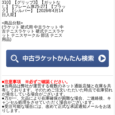
310】【グリップ3】【ガットな
し】【フレーム厚25-27】【ブラッ
ク】【シルバー】【2026年4月14
日入荷】
<商品分類>
(ラケット 硬式用 中古ラケット 中
古テニスラケット 硬式テニスラケ
ット テニスサークル 部活 テニス
用品)
■注意事項 ※必ずご確認ください。
●当商品は弊社が運営する複数のネット通販店舗と在庫を共
有しております。そのためご注文いただいた時点で在庫切れ
が発生している場合がございます。
●万が一、欠品により在庫確保が困難な場合、ご連絡後、キ
ャンセル処理をさせていただく場合がございます。
●受注可能な場合には、改めて正式な承諾通知メールをお送
りします。