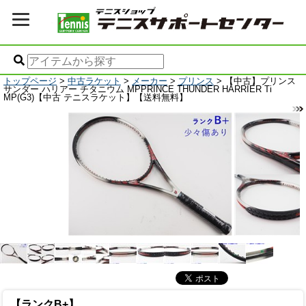
トップページ
>
中古ラケット
>
メーカー
>
プリンス
> 【中古】プリンス
サンダー ハリアー チタニウム MPPRINCE THUNDER HARRIER Ti
MP(G3)【中古 テニスラケット】【送料無料】
【ランクB+】