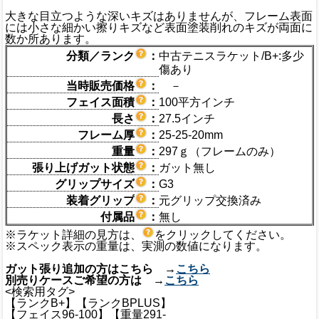
大きな目立つような深いキズはありませんが、フレーム表面
には小さな細かい擦りキズなど表面塗装削れのキズが両面に
数か所あります。
分類／ランク
：
中古テニスラケット/B+:多少
傷あり
当時販売価格
：
－
フェイス面積
：
100平方インチ
長さ
：
27.5インチ
フレーム厚
：
25-25-20mm
重量
：
297ｇ（フレームのみ）
張り上げガット状態
：
ガット無し
グリップサイズ
：
G3
装着グリップ
：
元グリップ交換済み
付属品
：
無し
※ラケット詳細の見方は、
をクリックしてください。
※スペック表示の重量は、実測の数値になります。
ガット張り追加の方はこちら →
こちら
別売りケースご希望の方は →
こちら
<検索用タグ>
【ランクB+】【ランクBPLUS】
【フェイス96-100】【重量291-