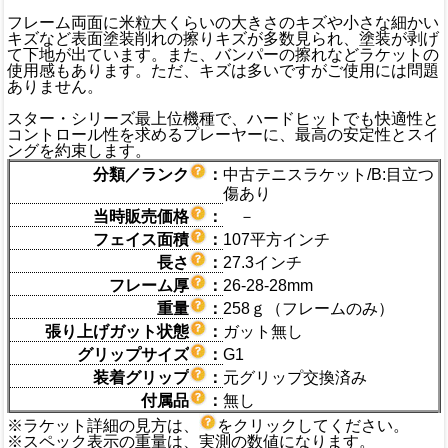
フレーム両面に米粒大くらいの大きさのキズや小さな細かい
キズなど表面塗装削れの擦りキズが多数見られ、塗装が剥げ
て下地が出ています。また、バンパーの擦れなどラケットの
使用感もあります。ただ、キズは多いですがご使用には問題
ありません。
スター・シリーズ最上位機種で、ハードヒットでも快適性と
コントロール性を求めるプレーヤーに、最高の安定性とスイ
ングを約束します。
分類／ランク
：
中古テニスラケット/B:目立つ
傷あり
当時販売価格
：
－
フェイス面積
：
107平方インチ
長さ
：
27.3インチ
フレーム厚
：
26-28-28mm
重量
：
258ｇ（フレームのみ）
張り上げガット状態
：
ガット無し
グリップサイズ
：
G1
装着グリップ
：
元グリップ交換済み
付属品
：
無し
※ラケット詳細の見方は、
をクリックしてください。
※スペック表示の重量は、実測の数値になります。