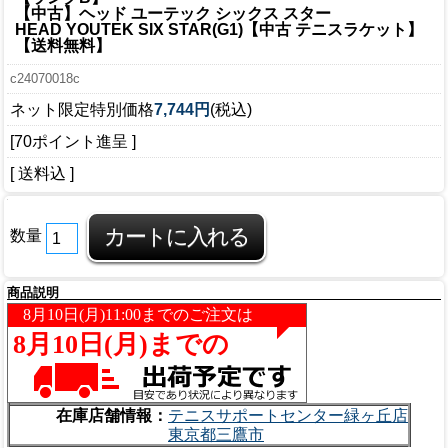
【中古】ヘッド ユーテック シックス スター
HEAD YOUTEK SIX STAR(G1)【中古 テニスラケット】
【送料無料】
c24070018c
ネット限定特別価格
7,744円
(税込)
[70ポイント進呈 ]
[ 送料込 ]
数量
商品説明
在庫店舗情報：
テニスサポートセンター緑ヶ丘店
東京都三鷹市