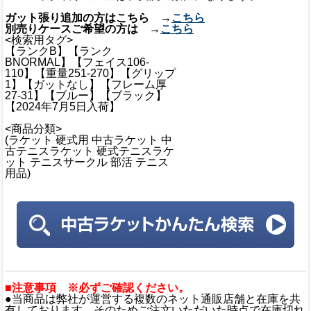
ガット張り追加の方はこちら →
こちら
別売りケースご希望の方は →
こちら
<検索用タグ>
【ランクB】【ランク
BNORMAL】【フェイス106-
110】【重量251-270】【グリップ
1】【ガットなし】【フレーム厚
27-31】【ブルー】【ブラック】
【2024年7月5日入荷】
<商品分類>
(ラケット 硬式用 中古ラケット 中
古テニスラケット 硬式テニスラケ
ット テニスサークル 部活 テニス
用品)
■注意事項 ※必ずご確認ください。
●当商品は弊社が運営する複数のネット通販店舗と在庫を共
有しております。そのためご注文いただいた時点で在庫切れ