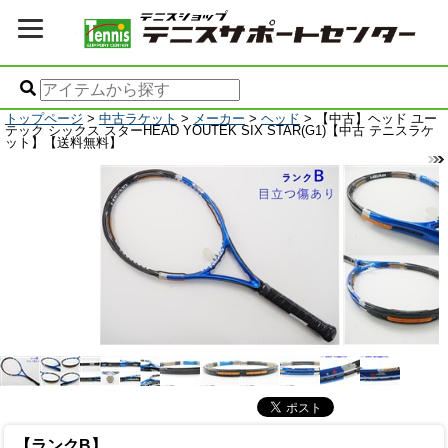
トップページ
>
中古ラケット
>
メーカー
>
ヘッド
> 【中古】ヘッド ユー
テック シックス スターHEAD YOUTEK SIX STAR(G1)【中古 テニスラケ
ット】【送料無料】
【ランクB】