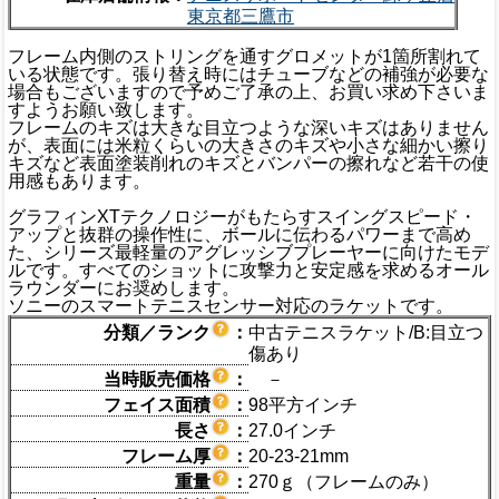
東京都三鷹市
フレーム内側のストリングを通すグロメットが1箇所割れて
いる状態です。張り替え時にはチューブなどの補強が必要な
場合もございますので予めご了承の上、お買い求め下さいま
すようお願い致します。
フレームのキズは大きな目立つような深いキズはありません
が、表面には米粒くらいの大きさのキズや小さな細かい擦り
キズなど表面塗装削れのキズとバンパーの擦れなど若干の使
用感もあります。
グラフィンXTテクノロジーがもたらすスイングスピード・
アップと抜群の操作性に、ボールに伝わるパワーまで高め
た、シリーズ最軽量のアグレッシブプレーヤーに向けたモデ
ルです。すべてのショットに攻撃力と安定感を求めるオール
ラウンダーにお奨めします。
ソニーのスマートテニスセンサー対応のラケットです。
分類／ランク
：
中古テニスラケット/B:目立つ
傷あり
当時販売価格
：
－
フェイス面積
：
98平方インチ
長さ
：
27.0インチ
フレーム厚
：
20-23-21mm
重量
：
270ｇ（フレームのみ）