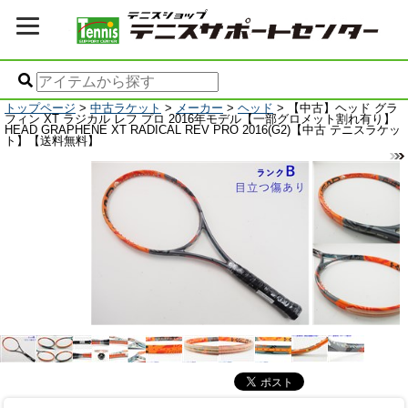
トップページ
>
中古ラケット
>
メーカー
>
ヘッド
> 【中古】ヘッド グラ
フィン XT ラジカル レフ プロ 2016年モデル【一部グロメット割れ有り】
HEAD GRAPHENE XT RADICAL REV PRO 2016(G2)【中古 テニスラケッ
ト】【送料無料】