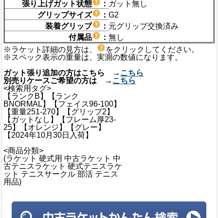
張り上げガット状態
：
ガット無し
グリップサイズ
：
G2
装着グリップ
：
元グリップ交換済み
付属品
：
無し
※ラケット詳細の見方は、
をクリックしてください。
※スペック表示の重量は、実測の数値になります。
ガット張り追加の方はこちら →
こちら
別売りケースご希望の方は →
こちら
<検索用タグ>
【ランクB】【ランク
BNORMAL】【フェイス96-100】
【重量251-270】【グリップ2】
【ガットなし】【フレーム厚23-
25】【オレンジ】【グレー】
【2024年10月30日入荷】
<商品分類>
(ラケット 硬式用 中古ラケット 中
古テニスラケット 硬式テニスラケ
ット テニスサークル 部活 テニス
用品)