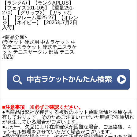
【ランクA+】【ランクAPLUS】
【フェイス101-105】【重量251-
270】【グリップ2】【ガットな
し】【フレーム厚25-27】【オレン
ジ】【ネイビー】【2025年7月2日
入荷】
<商品分類>
(ラケット 硬式用 中古ラケット 中
古テニスラケット 硬式テニスラケ
ット テニスサークル 部活 テニス
用品)
■注意事項 ※必ずご確認ください。
●当商品は弊社が運営する複数のネット通販店舗と在庫を共
有しております。そのためご注文いただいた時点で在庫切れ
が発生している場合がございます。
●万が一、欠品により在庫確保が困難な場合、ご連絡後、キ
ャンセル処理をさせていただく場合がございます。
●受注可能な場合には、改めて正式な承諾通知メールをお送