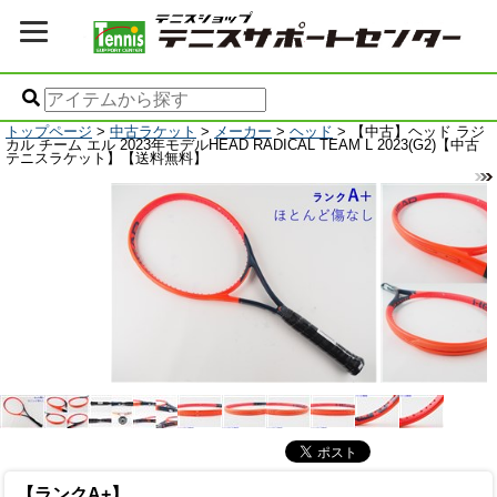
トップページ
>
中古ラケット
>
メーカー
>
ヘッド
> 【中古】ヘッド ラジ
カル チーム エル 2023年モデルHEAD RADICAL TEAM L 2023(G2)【中古
テニスラケット】【送料無料】
【ランクA+】