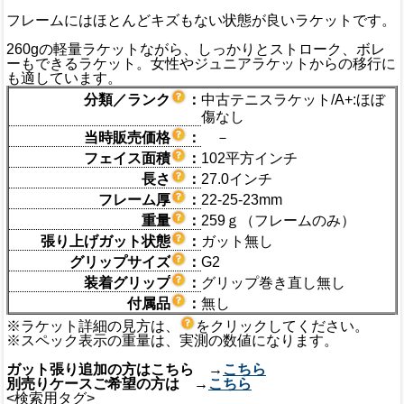
フレームにはほとんどキズもない状態が良いラケットです。
260gの軽量ラケットながら、しっかりとストローク、ボレ
ーもできるラケット。女性やジュニアラケットからの移行に
も適しています。
分類／ランク
：
中古テニスラケット/A+:ほぼ
傷なし
当時販売価格
：
－
フェイス面積
：
102平方インチ
長さ
：
27.0インチ
フレーム厚
：
22-25-23mm
重量
：
259ｇ（フレームのみ）
張り上げガット状態
：
ガット無し
グリップサイズ
：
G2
装着グリップ
：
グリップ巻き直し無し
付属品
：
無し
※ラケット詳細の見方は、
をクリックしてください。
※スペック表示の重量は、実測の数値になります。
ガット張り追加の方はこちら →
こちら
別売りケースご希望の方は →
こちら
<検索用タグ>