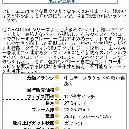
東京都三鷹市
フレームには大きな目立つようなキズはありません。細かい
キズが多少ありますが気にならない程度で状態が良いラケッ
トです。
他のRADICALシリーズよりも大きめのヘッド、軽いウエイ
トでより一層強力なパワーを提供し、あらゆるタイプのコー
トでプレーするプレーヤーにおすすめのラケットです。プレ
ーしやすさが向上した新型フレーム、鮮やかで大胆なデザイ
ンも特徴。グラフィン360°テクノロジーを採用し、エネルギ
ーを最適に伝達するグラフィン360°と革新的なスパイラルフ
ァイバーのコンビネーションによるしなやかでクリーンな打
球感をもたらします。強力なパワーと自在なコントロール、
スピンを実現する比類なき操作性を備え、不可能なショット
をも可能にします。
分類／ランク
：
中古テニスラケット/A:軽い傷
あり
当時販売価格
：
－
フェイス面積
：
102平方インチ
長さ
：
27.0インチ
フレーム厚
：
22-25-23mm
重量
：
283ｇ（フレームのみ）
張り上げガット状態
：
ガット無し