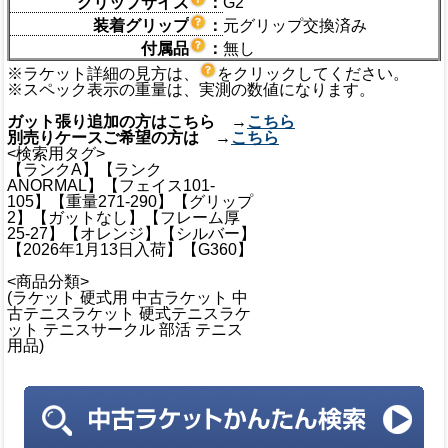
グリップサイズ
：
G2
装着グリップ
：
元グリップ交換済み
付属品
：
無し
※ラケット詳細の見方は、
をクリックしてください。
※スペック表示の重量は、実測の数値になります。
ガット張り追加の方はこちら →
こちら
別売りケースご希望の方は →
こちら
<検索用タグ>
【ランクA】【ランク
ANORMAL】【フェイス101-
105】【重量271-290】【グリップ
2】【ガットなし】【フレーム厚
25-27】【オレンジ】【シルバー】
【2026年1月13日入荷】【G360】
<商品分類>
(ラケット 硬式用 中古ラケット 中
古テニスラケット 硬式テニスラケ
ット テニスサークル 部活 テニス
用品)