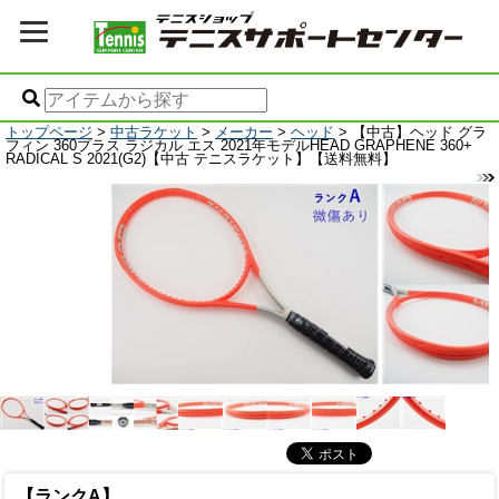
トップページ
>
中古ラケット
>
メーカー
>
ヘッド
> 【中古】ヘッド グラ
フィン 360プラス ラジカル エス 2021年モデルHEAD GRAPHENE 360+
RADICAL S 2021(G2)【中古 テニスラケット】【送料無料】
【ランクA】