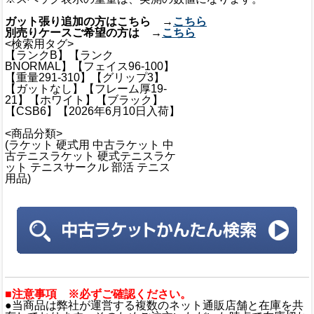
ガット張り追加の方はこちら →
こちら
別売りケースご希望の方は →
こちら
<検索用タグ>
【ランクB】【ランク
BNORMAL】【フェイス96-100】
【重量291-310】【グリップ3】
【ガットなし】【フレーム厚19-
21】【ホワイト】【ブラック】
【CSB6】【2026年6月10日入荷】
<商品分類>
(ラケット 硬式用 中古ラケット 中
古テニスラケット 硬式テニスラケ
ット テニスサークル 部活 テニス
用品)
■注意事項 ※必ずご確認ください。
●当商品は弊社が運営する複数のネット通販店舗と在庫を共