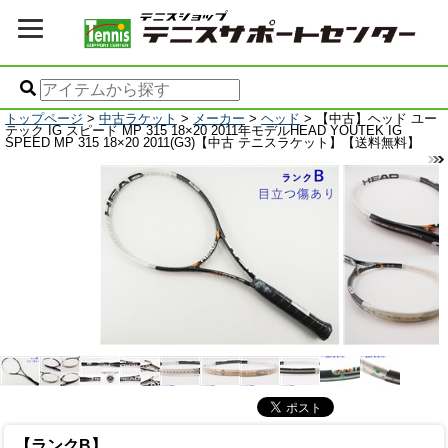
トップページ
>
中古ラケット
>
メーカー
>
ヘッド
> 【中古】ヘッド ユー
テック IG スピード MP 315 18×20 2011年モデルHEAD YOUTEK IG
SPEED MP 315 18×20 2011(G3)【中古 テニスラケット】【送料無料】
【ランクB】