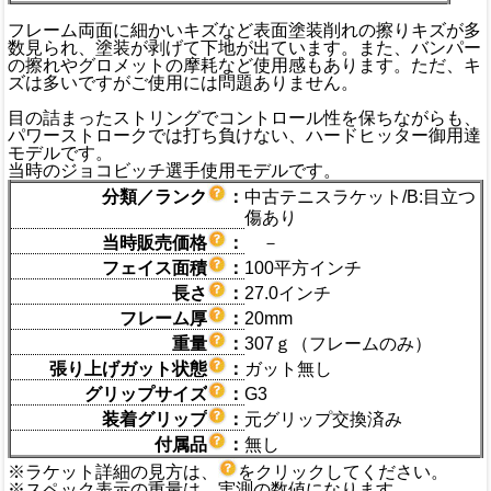
フレーム両面に細かいキズなど表面塗装削れの擦りキズが多
数見られ、塗装が剥げて下地が出ています。また、バンパー
の擦れやグロメットの摩耗など使用感もあります。ただ、キ
ズは多いですがご使用には問題ありません。
目の詰まったストリングでコントロール性を保ちながらも、
パワーストロークでは打ち負けない、ハードヒッター御用達
モデルです。
当時のジョコビッチ選手使用モデルです。
分類／ランク
：
中古テニスラケット/B:目立つ
傷あり
当時販売価格
：
－
フェイス面積
：
100平方インチ
長さ
：
27.0インチ
フレーム厚
：
20mm
重量
：
307ｇ（フレームのみ）
張り上げガット状態
：
ガット無し
グリップサイズ
：
G3
装着グリップ
：
元グリップ交換済み
付属品
：
無し
※ラケット詳細の見方は、
をクリックしてください。
※スペック表示の重量は、実測の数値になります。