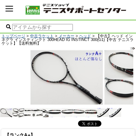
トップページ
>
中古ラケット
>
メーカー
>
ヘッド
> 【中古】ヘッド イン
ネグラ インスティンクト 300HEAD IG INSTINCT 300(G1)【中古 テニスラ
ケット】【送料無料】
【ランクA+】