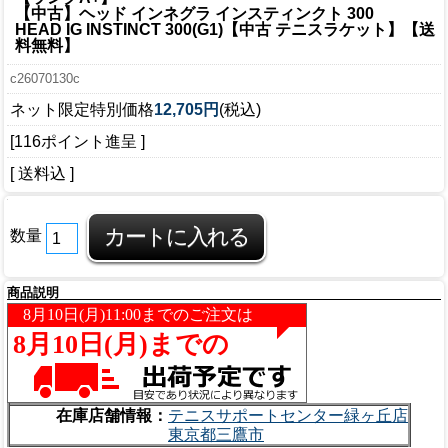
【中古】ヘッド インネグラ インスティンクト 300
HEAD IG INSTINCT 300(G1)【中古 テニスラケット】【送
料無料】
c26070130c
ネット限定特別価格
12,705円
(税込)
[116ポイント進呈 ]
[ 送料込 ]
数量
商品説明
在庫店舗情報：
テニスサポートセンター緑ヶ丘店
東京都三鷹市