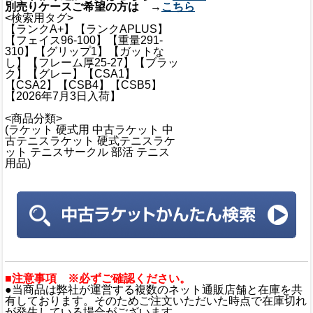
別売りケースご希望の方は →
こちら
<検索用タグ>
【ランクA+】【ランクAPLUS】
【フェイス96-100】【重量291-
310】【グリップ1】【ガットな
し】【フレーム厚25-27】【ブラッ
ク】【グレー】【CSA1】
【CSA2】【CSB4】【CSB5】
【2026年7月3日入荷】
<商品分類>
(ラケット 硬式用 中古ラケット 中
古テニスラケット 硬式テニスラケ
ット テニスサークル 部活 テニス
用品)
■注意事項 ※必ずご確認ください。
●当商品は弊社が運営する複数のネット通販店舗と在庫を共
有しております。そのためご注文いただいた時点で在庫切れ
が発生している場合がございます。