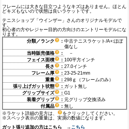
フレームには大きな目立つようなキズはありません。ほとん
どキズもないので状態は良いラケットです。
テニスショップ「ウインザー」さんのオリジナルモデルで
す。
初心者の方やレジャー目的の方向けのエントリーモデルにな
ります。
分類／ランク
：
中古テニスラケット/A+:ほぼ
傷なし
当時販売価格
：
－
フェイス面積
：
100平方インチ
長さ
：
27.0インチ
フレーム厚
：
23-25-21mm
重量
：
298ｇ（フレームのみ）
張り上げガット状態
：
ガット無し
グリップサイズ
：
G1
装着グリップ
：
元グリップ交換済み
付属品
：
無し
※ラケット詳細の見方は、
をクリックしてください。
※スペック表示の重量は、実測の数値になります。
ガット張り追加の方はこちら →
こちら