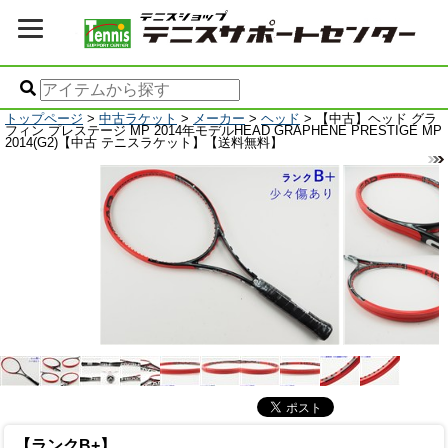
トップページ
>
中古ラケット
>
メーカー
>
ヘッド
> 【中古】ヘッド グラ
フィン プレステージ MP 2014年モデルHEAD GRAPHENE PRESTIGE MP
2014(G2)【中古 テニスラケット】【送料無料】
【ランクB+】