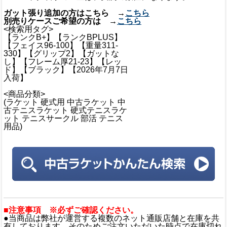
ガット張り追加の方はこちら →
こちら
別売りケースご希望の方は →
こちら
<検索用タグ>
【ランクB+】【ランクBPLUS】
【フェイス96-100】【重量311-
330】【グリップ2】【ガットな
し】【フレーム厚21-23】【レッ
ド】【ブラック】【2026年7月7日
入荷】
<商品分類>
(ラケット 硬式用 中古ラケット 中
古テニスラケット 硬式テニスラケ
ット テニスサークル 部活 テニス
用品)
■注意事項 ※必ずご確認ください。
●当商品は弊社が運営する複数のネット通販店舗と在庫を共
有しております。そのためご注文いただいた時点で在庫切れ