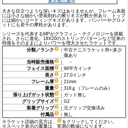
東京都三鷹市
大きな目立つような深いキズはありませんが、フレーム表面
には小さな細かい塗装削れの擦りキズが数か所あり、トップ
には細かいコーティングキズがあります。バンパーやグロメ
ットにも若干の摩耗があります。
シリーズを代表するMPがグラフィン・テクノロジーを搭載
され、さらに進化。18X20のストリングパターンなど従来の
特徴をそのままによりパワーを増大させたラケットです。
分類／ランク
：
中古テニスラケット/B+:多少
傷あり
当時販売価格
：
－
フェイス面積
：
98平方インチ
長さ
：
27.0インチ
フレーム厚
：
21mm
重量
：
318ｇ（フレームのみ）
張り上げガット状態
：
ガット無し
グリップサイズ
：
G2
装着グリップ
：
元グリップ交換済み
付属品
：
無し
※ラケット詳細の見方は、
をクリックしてください。
※スペック表示の重量は、実測の数値になります。