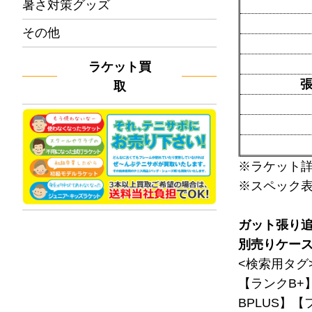
暑さ対策グッズ
その他
ラケット買
取
※ラケット
※スペック
ガット張り
別売りケー
<検索用タグ
【ランクB+
BPLUS】【