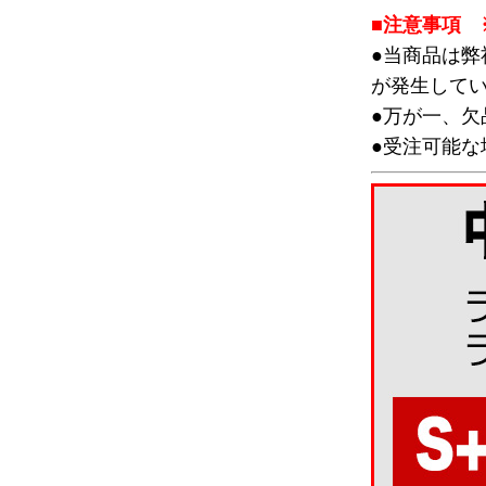
■注意事項 
●当商品は
が発生して
●万が一、
●受注可能