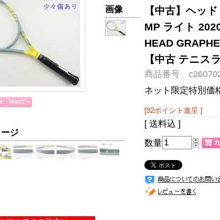
画像
【中古】ヘッド 
MP ライト 20
HEAD GRAPHEN
【中古 テニス
商品番号 c260702
ネット限定特別価
[92ポイント進呈 ]
[ 送料込 ]
メージ
数量