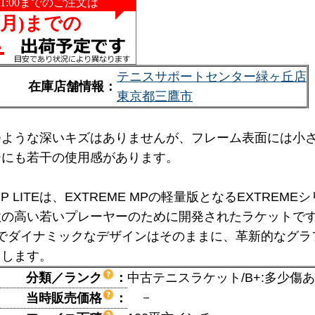
テニスサポートセンター緑ヶ丘店
在庫店舗情報：
東京都三鷹市
つような深いキズはありませんが、フレーム表面には小
ーにも若干の使用感があります。
 MP LITEは、EXTREME MPの軽量版となるEXT
欲の高い若いプレーヤーのために開発されたラケットで
でダイナミックなデザインはそのままに、革新的なグラフ
らします。
分類／ランク
：
中古テニスラケット/B+:多少傷
－
当時販売価格
：