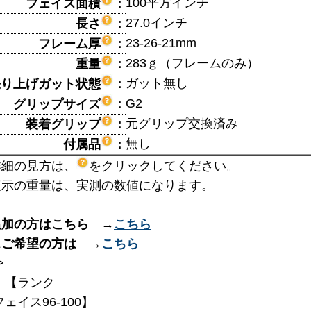
100平方インチ
フェイス面積
：
27.0インチ
長さ
：
23-26-21mm
フレーム厚
：
283ｇ（フレームのみ）
重量
：
ガット無し
張り上げガット状態
：
G2
グリップサイズ
：
元グリップ交換済み
装着グリップ
：
無し
付属品
：
詳細の見方は、
をクリックしてください。
表示の重量は、実測の数値になります。
追加の方はこちら →
こちら
スご希望の方は →
こちら
>
】【ランク
フェイス96-100】