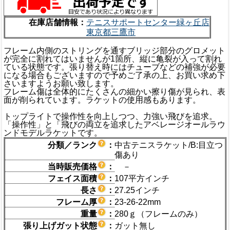
在庫店舗情報：
テニスサポートセンター緑ヶ丘店
東京都三鷹市
フレーム内側のストリングを通すブリッジ部分のグロメット
が完全に割れてはいませんが1箇所、縦に亀裂が入って割れ
ている状態です。張り替え時にはチューブなどの補強が必要
になる場合もございますので予めご了承の上、お買い求め下
さいますようお願い致します。
フレーム傷は全体的にたくさんの細かい擦り傷が見られ、表
面が削られています。ラケットの使用感もあります。
トップライトで操作性を向上しつつ、力強い飛びを追求。
「操作性」と「飛びの両立を追求したアベレージオールラウ
ンドモデルラケットです。
分類／ランク
：
中古テニスラケット/B:目立つ
傷あり
当時販売価格
：
－
フェイス面積
：
107平方インチ
長さ
：
27.25インチ
フレーム厚
：
23-26-22mm
重量
：
280ｇ（フレームのみ）
張り上げガット状態
：
ガット無し