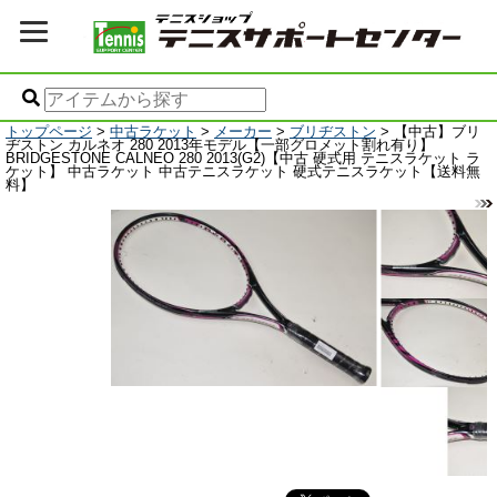
トップページ
>
中古ラケット
>
メーカー
>
ブリヂストン
> 【中古】ブリ
ヂストン カルネオ 280 2013年モデル【一部グロメット割れ有り】
BRIDGESTONE CALNEO 280 2013(G2)【中古 硬式用 テニスラケット ラ
ケット】 中古ラケット 中古テニスラケット 硬式テニスラケット【送料無
料】