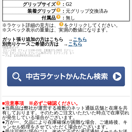
グリップサイズ
：
G2
装着グリップ
：
元グリップ交換済み
付属品
：
無し
※ラケット詳細の見方は、
をクリックしてください。
※スペック表示の重量は、実測の数値になります。
ガット張り追加の方はこちら →
こちら
別売りケースご希望の方は →
こちら
<検索用タグ>
【ランクB】【フェイス106-110】【重量271-290】【グリッ
プ2】【ガットなし】【フレーム厚25-27】【ブラック】【パ
ープル】【2018年8月10日入荷】
■注意事項 ※必ずご確認ください。
●当商品は弊社が運営する複数のネット通販店舗と在庫を共
有しております。そのためご注文いただいた時点で在庫切れ
が発生している場合がございます。
●万が一、欠品により在庫確保が困難な場合、ご連絡後、キ
ャンセル処理をさせていただく場合がございます。
●受注可能な場合には、改めて正式な承諾通知メールをお送