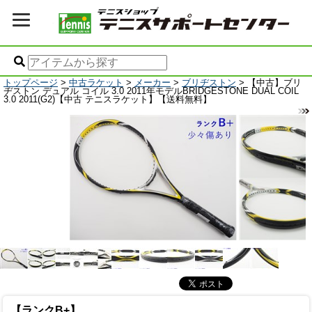
トップページ
>
中古ラケット
>
メーカー
>
ブリヂストン
> 【中古】ブリ
ヂストン デュアル コイル 3.0 2011年モデルBRIDGESTONE DUAL COIL
3.0 2011(G2)【中古 テニスラケット】【送料無料】
【ランクB+】