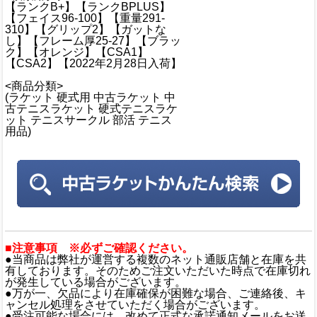
【ランクB+】【ランクBPLUS】
【フェイス96-100】【重量291-
310】【グリップ2】【ガットな
し】【フレーム厚25-27】【ブラッ
ク】【オレンジ】【CSA1】
【CSA2】【2022年2月28日入荷】
<商品分類>
(ラケット 硬式用 中古ラケット 中
古テニスラケット 硬式テニスラケ
ット テニスサークル 部活 テニス
用品)
■注意事項 ※必ずご確認ください。
●当商品は弊社が運営する複数のネット通販店舗と在庫を共
有しております。そのためご注文いただいた時点で在庫切れ
が発生している場合がございます。
●万が一、欠品により在庫確保が困難な場合、ご連絡後、キ
ャンセル処理をさせていただく場合がございます。
●受注可能な場合には、改めて正式な承諾通知メールをお送