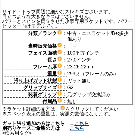
サイド・トップ周辺に細かなスレキズございます。
目立つような大きなキズはございません。
パワーとスピンを両立させた攻撃専用ラケットです。パワー
ヒッター向けモデルです。
分類／ランク
：
中古テニスラケット/B+:多少
傷あり
当時販売価格
：
－
フェイス面積
：
100平方インチ
長さ
：
27.0インチ
フレーム厚
：
23-26-22mm
重量
：
293ｇ（フレームのみ）
張り上げガット状態
：
ガット無し
グリップサイズ
：
G2
装着グリップ
：
元グリップ交換済み
付属品
：
無し
※ラケット詳細の見方は、
をクリックしてください。
※スペック表示の重量は、実測の数値になります。
ガット張り追加の方はこちら →
こちら
別売りケースご希望の方は →
こちら
<検索用タグ>