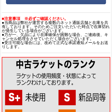
■注意事項 ※必ずご確認ください。
●当商品は弊社が運営する複数のネット通販店舗と在庫を共
有しております。そのためご注文いただいた時点で在庫切れ
が発生している場合がございます。
●万が一、欠品により在庫確保が困難な場合、ご連絡後、キ
ャンセル処理をさせていただく場合がございます。
●受注可能な場合には、改めて正式な承諾通知メールをお送
りします。