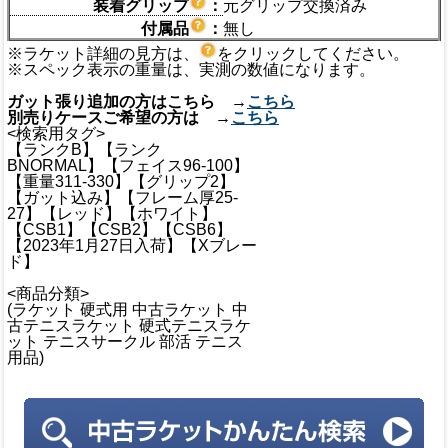
装着グリップ
：
元グリップ交換済み
付属品
：
無し
※ラケット詳細の見方は、
をクリックしてください。
※スペック表示の重量は、実測の数値になります。
ガット張り追加の方はこちら →
こちら
別売りケースご希望の方は →
こちら
<検索用タグ>
【ランクB】【ランク
BNORMAL】【フェイス96-100】
【重量311-330】【グリップ2】
【ガット込み】【フレーム厚25-
27】【レッド】【ホワイト】
【CSB1】【CSB2】【CSB6】
【2023年1月27日入荷】【Xブレー
ド】
<商品分類>
(ラケット 硬式用 中古ラケット 中
古テニスラケット 硬式テニスラケ
ット テニスサークル 部活 テニス
用品)