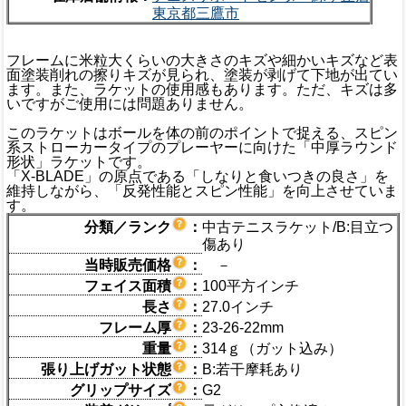
東京都三鷹市
フレームに米粒大くらいの大きさのキズや細かいキズなど表
面塗装削れの擦りキズが見られ、塗装が剥げて下地が出てい
ます。また、ラケットの使用感もあります。ただ、キズは多
いですがご使用には問題ありません。
このラケットはボールを体の前のポイントで捉える、スピン
系ストローカータイプのプレーヤーに向けた「中厚ラウンド
形状」ラケットです。
「X-BLADE」の原点である「しなりと食いつきの良さ」を
維持しながら、「反発性能とスピン性能」を向上させていま
す。
分類／ランク
：
中古テニスラケット/B:目立つ
傷あり
当時販売価格
：
－
フェイス面積
：
100平方インチ
長さ
：
27.0インチ
フレーム厚
：
23-26-22mm
重量
：
314ｇ（ガット込み）
張り上げガット状態
：
B:若干摩耗あり
グリップサイズ
：
G2