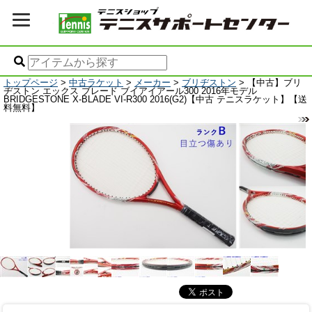
トップページ
>
中古ラケット
>
メーカー
>
ブリヂストン
> 【中古】ブリ
ヂストン エックス ブレード ブイアイアール300 2016年モデル
BRIDGESTONE X-BLADE VI-R300 2016(G2)【中古 テニスラケット】【送
料無料】