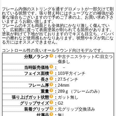
フレーム内側のストリングを通すグロメットが一部欠けて割
れている状態です。張り替え時にはチューブなどの補強が必
要な場合もございますので予めご了承の上、お買い求め下さ
いますようお願い致します。
フレームのキズも両面とも全体的にかなり激しく傷んでい
て、広範囲に渡って表面塗装が削られてる箇所があります。
塗装が剥げて下地が出ておりますのでキズも目立ち、バンパ
ーの擦れなど使用感もかなりあります。状態やキズが気にな
る方にはオススメできません。
コントロール性の良いオールラウンド向けモデルです。
分類／ランク
：
中古テニスラケット/C:目立つ
傷多し
当時販売価格
：
－
フェイス面積
：
103平方インチ
長さ
：
27.5インチ
フレーム厚
：
24mm
重量
：
289ｇ（フレームのみ）
張り上げガット状態
：
ガット無し
グリップサイズ
：
G2
装着グリップ
：
元グリップ交換済み
付属品
：
無し