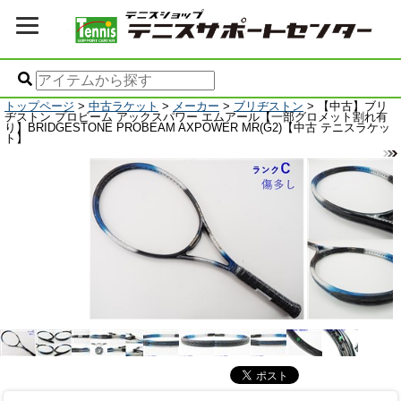
トップページ
>
中古ラケット
>
メーカー
>
ブリヂストン
> 【中古】ブリ
ヂストン プロビーム アックスパワー エムアール【一部グロメット割れ有
り】BRIDGESTONE PROBEAM AXPOWER MR(G2)【中古 テニスラケッ
ト】