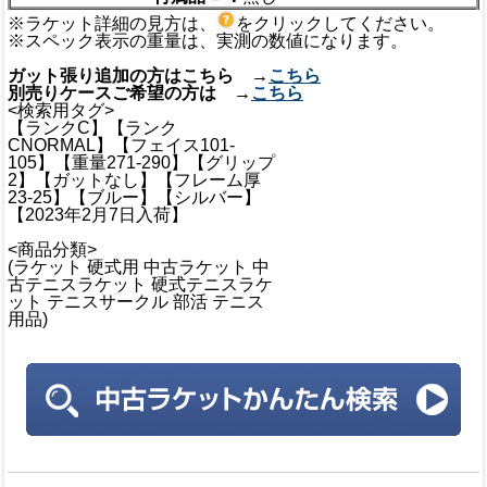
※ラケット詳細の見方は、
をクリックしてください。
※スペック表示の重量は、実測の数値になります。
ガット張り追加の方はこちら →
こちら
別売りケースご希望の方は →
こちら
<検索用タグ>
【ランクC】【ランク
CNORMAL】【フェイス101-
105】【重量271-290】【グリップ
2】【ガットなし】【フレーム厚
23-25】【ブルー】【シルバー】
【2023年2月7日入荷】
<商品分類>
(ラケット 硬式用 中古ラケット 中
古テニスラケット 硬式テニスラケ
ット テニスサークル 部活 テニス
用品)