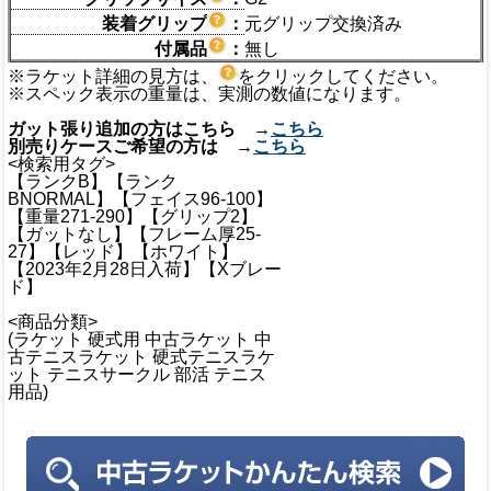
装着グリップ
：
元グリップ交換済み
付属品
：
無し
※ラケット詳細の見方は、
をクリックしてください。
※スペック表示の重量は、実測の数値になります。
ガット張り追加の方はこちら →
こちら
別売りケースご希望の方は →
こちら
<検索用タグ>
【ランクB】【ランク
BNORMAL】【フェイス96-100】
【重量271-290】【グリップ2】
【ガットなし】【フレーム厚25-
27】【レッド】【ホワイト】
【2023年2月28日入荷】【Xブレー
ド】
<商品分類>
(ラケット 硬式用 中古ラケット 中
古テニスラケット 硬式テニスラケ
ット テニスサークル 部活 テニス
用品)