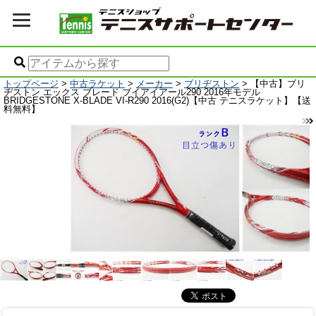
トップページ
>
中古ラケット
>
メーカー
>
ブリヂストン
> 【中古】ブリ
ヂストン エックス ブレード ブイアイアール290 2016年モデル
BRIDGESTONE X-BLADE VI-R290 2016(G2)【中古 テニスラケット】【送
料無料】