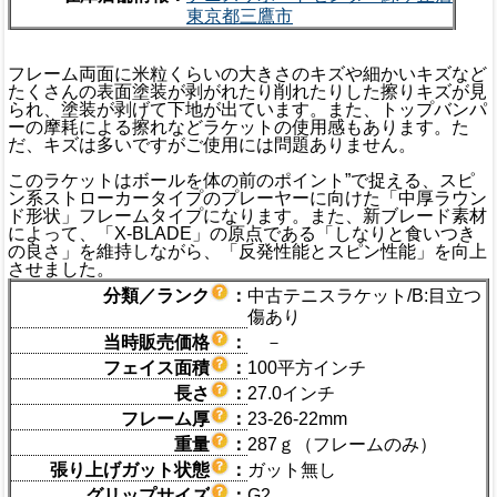
東京都三鷹市
フレーム両面に米粒くらいの大きさのキズや細かいキズなど
たくさんの表面塗装が剥がれたり削れたりした擦りキズが見
られ、塗装が剥げて下地が出ています。また、トップバンパ
ーの摩耗による擦れなどラケットの使用感もあります。た
だ、キズは多いですがご使用には問題ありません。
このラケットはボールを体の前のポイント”で捉える、スピ
ン系ストローカータイプのプレーヤーに向けた「中厚ラウン
ド形状」フレームタイプになります。また、新ブレード素材
によって、「X-BLADE」の原点である「しなりと食いつき
の良さ」を維持しながら、「反発性能とスピン性能」を向上
させました。
分類／ランク
：
中古テニスラケット/B:目立つ
傷あり
当時販売価格
：
－
フェイス面積
：
100平方インチ
長さ
：
27.0インチ
フレーム厚
：
23-26-22mm
重量
：
287ｇ（フレームのみ）
張り上げガット状態
：
ガット無し
グリップサイズ
：
G2