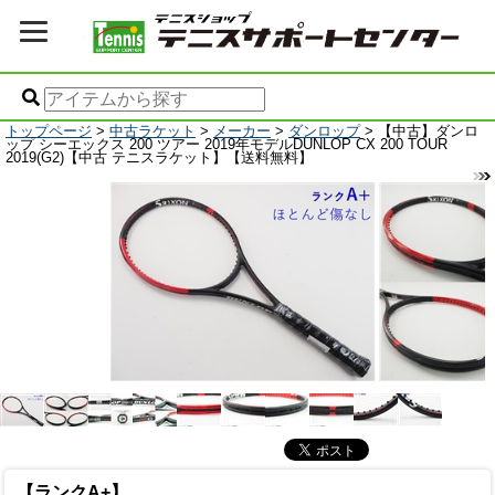
トップページ
>
中古ラケット
>
メーカー
>
ダンロップ
> 【中古】ダンロ
ップ シーエックス 200 ツアー 2019年モデルDUNLOP CX 200 TOUR
2019(G2)【中古 テニスラケット】【送料無料】
【ランクA+】