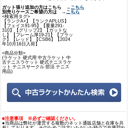
ガット張り追加の方はこちら →
こちら
別売りケースご希望の方は →
こちら
<検索用タグ>
【ランクA+】【ランクAPLUS】
【フェイス91-95】【重量291-
310】【グリップ2】【ガットな
し】【フレーム厚19-21】【ブラッ
ク】【レッド】【CSB6】【2024
年10月16日入荷】
<商品分類>
(ラケット 硬式用 中古ラケット 中
古テニスラケット 硬式テニスラケ
ット テニスサークル 部活 テニス
用品)
■注意事項 ※必ずご確認ください。
●当商品は弊社が運営する複数のネット通販店舗と在庫を共
有しております。そのためご注文いただいた時点で在庫切れ