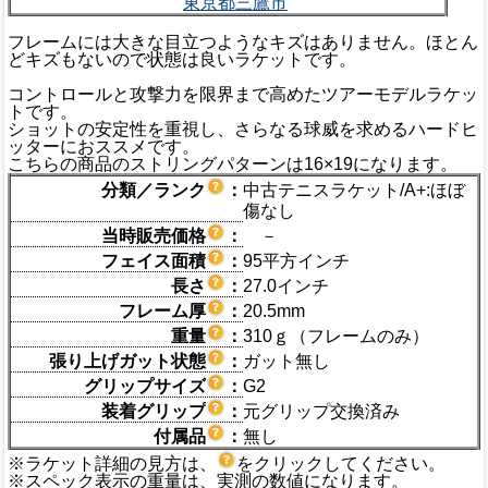
東京都三鷹市
フレームには大きな目立つようなキズはありません。ほとん
どキズもないので状態は良いラケットです。
コントロールと攻撃力を限界まで高めたツアーモデルラケッ
トです。
ショットの安定性を重視し、さらなる球威を求めるハードヒ
ッターにおススメです。
こちらの商品のストリングパターンは16×19になります。
分類／ランク
：
中古テニスラケット/A+:ほぼ
傷なし
当時販売価格
：
－
フェイス面積
：
95平方インチ
長さ
：
27.0インチ
フレーム厚
：
20.5mm
重量
：
310ｇ（フレームのみ）
張り上げガット状態
：
ガット無し
グリップサイズ
：
G2
装着グリップ
：
元グリップ交換済み
付属品
：
無し
※ラケット詳細の見方は、
をクリックしてください。
※スペック表示の重量は、実測の数値になります。