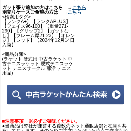
ガット張り追加の方はこちら →
こちら
別売りケースご希望の方は →
こちら
<検索用タグ>
【ランクA+】【ランクAPLUS】
【フェイス96-100】【重量271-
290】【グリップ2】【ガットな
し】【フレーム厚21-23】【オレン
ジ】【レッド】【2024年12月14日
入荷】
<商品分類>
(ラケット 硬式用 中古ラケット 中
古テニスラケット 硬式テニスラケ
ット テニスサークル 部活 テニス
用品)
■注意事項 ※必ずご確認ください。
●当商品は弊社が運営する複数のネット通販店舗と在庫を共
有しております。そのためご注文いただいた時点で在庫切れ