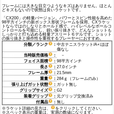
フレームには大きな目立つようなキズはありません。ほとん
どキズもないので状態は良いラケットです。
「CX200」の軽量バージョン。パワーとスピン性能を高めた
98平方インチの新ボックス形状フレームを採用。CXラケッ
トならではのしなりとホールド感で、ハイレベルなボールコ
ントロールを可能にし、鋭い振り抜きで、どんなショットも
しっかりと打ち込める軽量アスリートモデルです。ショット
の振り抜きと操作性を重視するプレーヤーにおすすめ。
分類／ランク
：
中古テニスラケット/A+:ほぼ
傷なし
当時販売価格
：
－
フェイス面積
：
98平方インチ
長さ
：
27.0インチ
フレーム厚
：
21.5mm
重量
：
284ｇ（フレームのみ）
張り上げガット状態
：
ガット無し
グリップサイズ
：
G2
装着グリップ
：
元グリップ交換済み
付属品
：
無し
※ラケット詳細の見方は、
をクリックしてください。
※スペック表示の重量は、実測の数値になります。