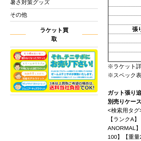
暑さ対策グッズ
その他
張
ラケット買
取
※ラケット
※スペック
ガット張り
別売りケー
<検索用タグ
【ランクA】
ANORMAL
100】【重量