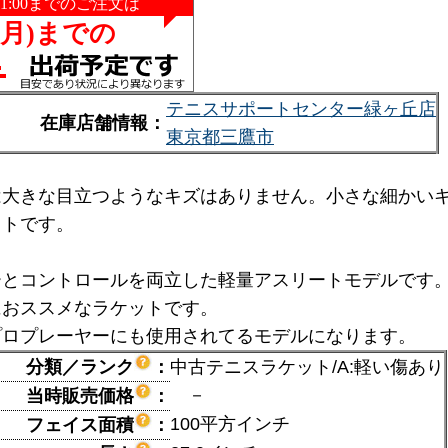
テニスサポートセンター緑ヶ丘店
在庫店舗情報：
東京都三鷹市
は大きな目立つようなキズはありません。小さな細かい
ットです。
ーとコントロールを両立した軽量アスリートモデルです
におススメなラケットです。
プロプレーヤーにも使用されてるモデルになります。
分類／ランク
：
中古テニスラケット/A:軽い傷あり
－
当時販売価格
：
100平方インチ
フェイス面積
：