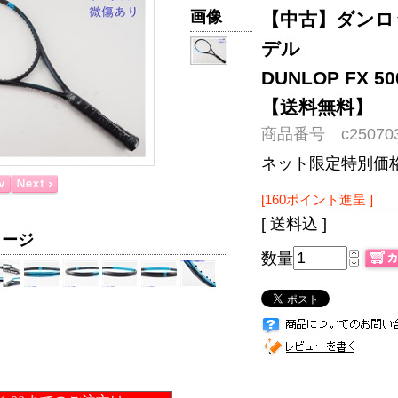
画像
【中古】ダンロッ
デル
DUNLOP FX 
【送料無料】
商品番号 c250703
ネット限定特別価
[160ポイント進呈 ]
[ 送料込 ]
メージ
数量