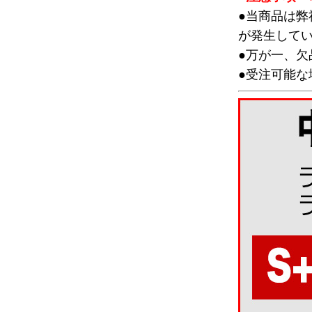
●当商品は
が発生して
●万が一、
●受注可能