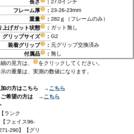
27.0インチ
長さ
：
23-26-23mm
フレーム厚
：
282ｇ（フレームのみ）
重量
：
ガット無し
り上げガット状態
：
G2
グリップサイズ
：
元グリップ交換済み
装着グリップ
：
無し
付属品
：
詳細の見方は、
をクリックしてください。
表示の重量は、実測の数値になります。
追加の方はこちら →
こちら
スご希望の方は →
こちら
>
【ランク
】【フェイス96-
271-290】【グリ