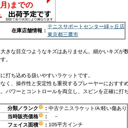
テニスサポートセンター緑ヶ丘店
在庫店舗情報：
東京都三鷹市
は大きな目立つようなキズはありません。細かいキズが
です。
確に打ち込める扱いやすいラケットです。
でなく、操作性と安定性も重視するプレーヤーにおすす
。パワーとコントロールを両立し、スピンを正確に打ち
分類／ランク
：
中古テニスラケット/A:軽い傷あり
－
当時販売価格
：
105平方インチ
フェイス面積
：