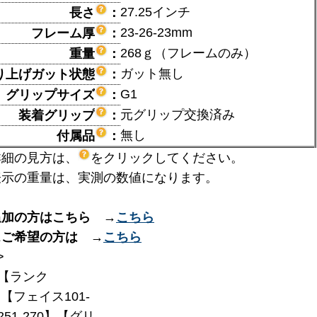
27.25インチ
長さ
：
23-26-23mm
フレーム厚
：
268ｇ（フレームのみ）
重量
：
ガット無し
り上げガット状態
：
G1
グリップサイズ
：
元グリップ交換済み
装着グリップ
：
無し
付属品
：
詳細の見方は、
をクリックしてください。
表示の重量は、実測の数値になります。
追加の方はこちら →
こちら
スご希望の方は →
こちら
>
【ランク
】【フェイス101-
251-270】【グリ