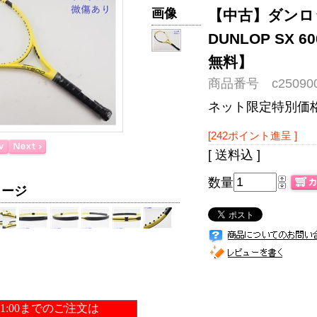
画像
【中古】ダンロッ
DUNLOP SX 
無料】
商品番号 c250900
ネット限定特別価
[242ポイント進呈 ]
[ 送料込 ]
数量
メージ