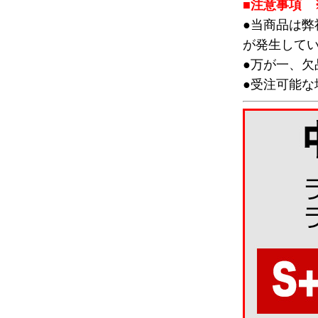
■注意事項 
●当商品は
が発生して
●万が一、
●受注可能