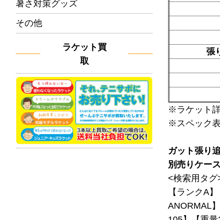
暑さ対策グッズ
その他
ラケット買
張
取
※ラケット
※スペック
ガット張り
別売りケー
<検索用タグ
【ランクA】
ANORMAL
105】【重量