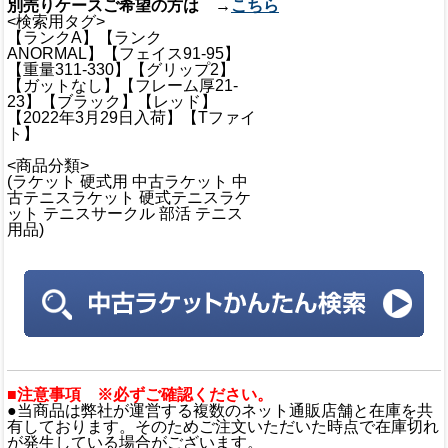
別売りケースご希望の方は →
こちら
<検索用タグ>
【ランクA】【ランク
ANORMAL】【フェイス91-95】
【重量311-330】【グリップ2】
【ガットなし】【フレーム厚21-
23】【ブラック】【レッド】
【2022年3月29日入荷】【Tファイ
ト】
<商品分類>
(ラケット 硬式用 中古ラケット 中
古テニスラケット 硬式テニスラケ
ット テニスサークル 部活 テニス
用品)
■注意事項 ※必ずご確認ください。
●当商品は弊社が運営する複数のネット通販店舗と在庫を共
有しております。そのためご注文いただいた時点で在庫切れ
が発生している場合がございます。