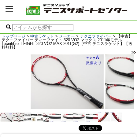
トップページ
>
中古ラケット
>
メーカー
>
テクニファイバー
> 【中古】
テクニファイバー ティーファイト 320 VO2 マックス 2011年モデル
Tecnifibre T-FIGHT 320 VO2 MAX 2011(G2)【中古 テニスラケット】【送
料無料】