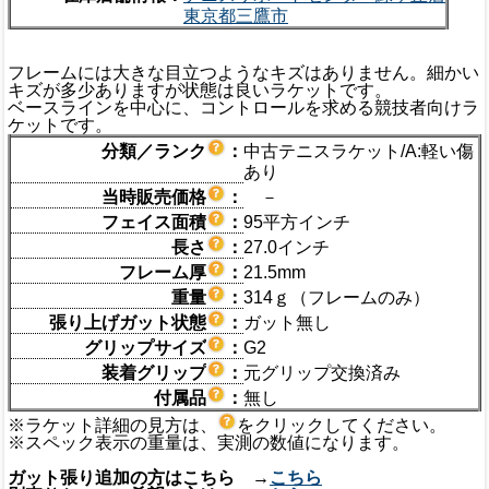
東京都三鷹市
フレームには大きな目立つようなキズはありません。細かい
キズが多少ありますが状態は良いラケットです。
ベースラインを中心に、コントロールを求める競技者向けラ
ケットです。
分類／ランク
：
中古テニスラケット/A:軽い傷
あり
当時販売価格
：
－
フェイス面積
：
95平方インチ
長さ
：
27.0インチ
フレーム厚
：
21.5mm
重量
：
314ｇ（フレームのみ）
張り上げガット状態
：
ガット無し
グリップサイズ
：
G2
装着グリップ
：
元グリップ交換済み
付属品
：
無し
※ラケット詳細の見方は、
をクリックしてください。
※スペック表示の重量は、実測の数値になります。
ガット張り追加の方はこちら →
こちら