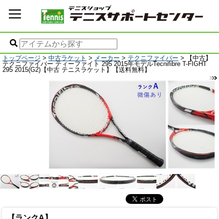
トップページ
>
中古ラケット
>
メーカー
>
テクニファイバー
> 【中古】
テクニファイバー ティーファイト 295 2015年モデルTecnifibre T-FIGHT
295 2015(G2)【中古 テニスラケット】【送料無料】
【ランクA】