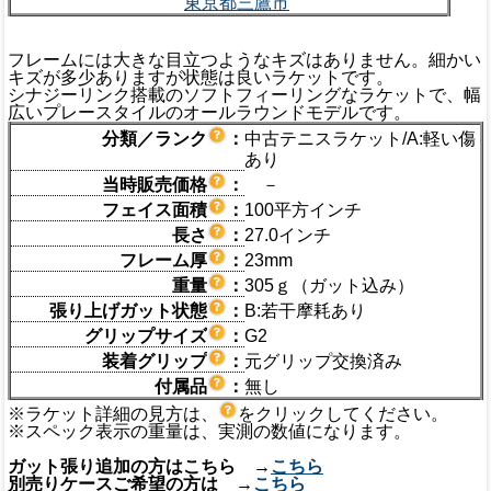
東京都三鷹市
フレームには大きな目立つようなキズはありません。細かい
キズが多少ありますが状態は良いラケットです。
シナジーリンク搭載のソフトフィーリングなラケットで、幅
広いプレースタイルのオールラウンドモデルです。
分類／ランク
：
中古テニスラケット/A:軽い傷
あり
当時販売価格
：
－
フェイス面積
：
100平方インチ
長さ
：
27.0インチ
フレーム厚
：
23mm
重量
：
305ｇ（ガット込み）
張り上げガット状態
：
B:若干摩耗あり
グリップサイズ
：
G2
装着グリップ
：
元グリップ交換済み
付属品
：
無し
※ラケット詳細の見方は、
をクリックしてください。
※スペック表示の重量は、実測の数値になります。
ガット張り追加の方はこちら →
こちら
別売りケースご希望の方は →
こちら