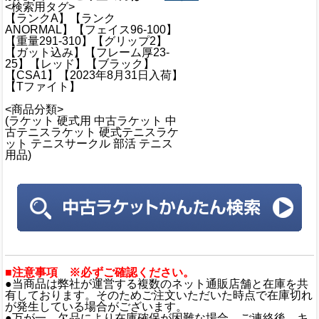
<検索用タグ>
【ランクA】【ランク
ANORMAL】【フェイス96-100】
【重量291-310】【グリップ2】
【ガット込み】【フレーム厚23-
25】【レッド】【ブラック】
【CSA1】【2023年8月31日入荷】
【Tファイト】
<商品分類>
(ラケット 硬式用 中古ラケット 中
古テニスラケット 硬式テニスラケ
ット テニスサークル 部活 テニス
用品)
■注意事項 ※必ずご確認ください。
●当商品は弊社が運営する複数のネット通販店舗と在庫を共
有しております。そのためご注文いただいた時点で在庫切れ
が発生している場合がございます。
●万が一、欠品により在庫確保が困難な場合、ご連絡後、キ