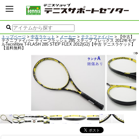
トップページ
>
中古ラケット
>
メーカー
>
テクニファイバー
> 【中古】
テクニファイバー ティーフラッシュ 285 ステップ フレックス 2012年モデ
ルTecnifibre T-FLASH 285 STEP FLEX 2012(G2)【中古 テニスラケット】
【送料無料】