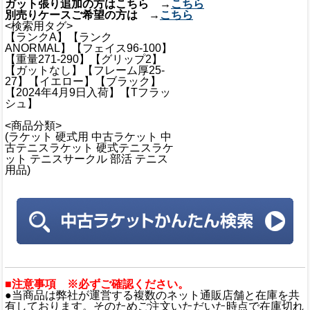
ガット張り追加の方はこちら →
こちら
別売りケースご希望の方は →
こちら
<検索用タグ>
【ランクA】【ランク
ANORMAL】【フェイス96-100】
【重量271-290】【グリップ2】
【ガットなし】【フレーム厚25-
27】【イエロー】【ブラック】
【2024年4月9日入荷】【Tフラッ
シュ】
<商品分類>
(ラケット 硬式用 中古ラケット 中
古テニスラケット 硬式テニスラケ
ット テニスサークル 部活 テニス
用品)
■注意事項 ※必ずご確認ください。
●当商品は弊社が運営する複数のネット通販店舗と在庫を共
有しております。そのためご注文いただいた時点で在庫切れ