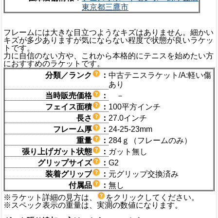
東京都三鷹市
フレームには大きな目立つようなキズはありません。細かい
キズが多少ありますが気にならない程度で状態が良いラケッ
トです。
力に自信のない方や、これから本格的にテニスを始めたい方
におすすめのラケットです。
分類／ランク
：
中古テニスラケット/A:軽い傷
あり
当時販売価格
：
－
フェイス面積
：
100平方インチ
長さ
：
27.0インチ
フレーム厚
：
24-25-23mm
重量
：
284ｇ（フレームのみ）
張り上げガット状態
：
ガット無し
グリップサイズ
：
G2
装着グリップ
：
元グリップ交換済み
付属品
：
無し
※ラケット詳細の見方は、
をクリックしてください。
※スペック表示の重量は、実測の数値になります。