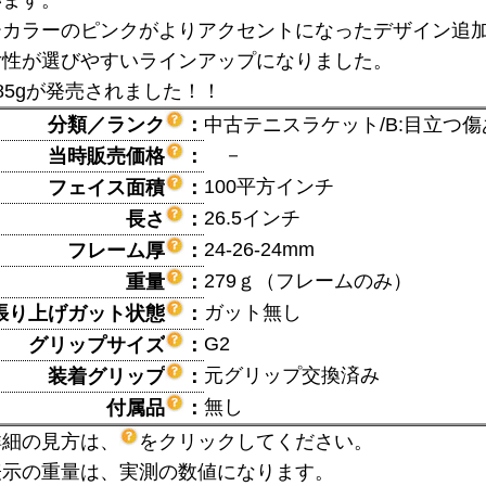
います。
ーカラーのピンクがよりアクセントになったデザイン追
女性が選びやすいラインアップになりました。
85gが発売されました！！
分類／ランク
：
中古テニスラケット/B:目立つ傷
－
当時販売価格
：
100平方インチ
フェイス面積
：
26.5インチ
長さ
：
24-26-24mm
フレーム厚
：
279ｇ（フレームのみ）
重量
：
ガット無し
張り上げガット状態
：
G2
グリップサイズ
：
元グリップ交換済み
装着グリップ
：
無し
付属品
：
詳細の見方は、
をクリックしてください。
表示の重量は、実測の数値になります。