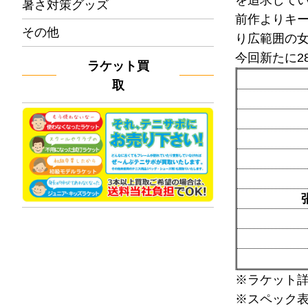
を追求して
暑さ対策グッズ
前作よりキ
その他
り広範囲の
今回新たに2
ラケット買
取
※ラケット
※スペック