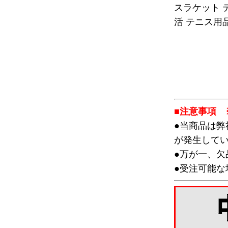
スラケット 
活 テニス用品
■注意事項 
●当商品は
が発生して
●万が一、
●受注可能