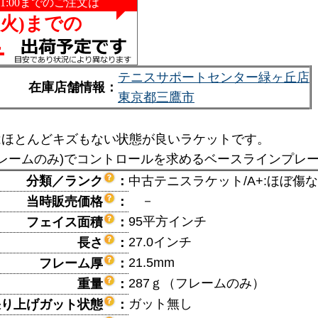
テニスサポートセンター緑ヶ丘店
在庫店舗情報：
東京都三鷹市
はほとんどキズもない状態が良いラケットです。
(フレームのみ)でコントロールを求めるベースラインプレ
分類／ランク
：
中古テニスラケット/A+:ほぼ傷
－
当時販売価格
：
95平方インチ
フェイス面積
：
27.0インチ
長さ
：
21.5mm
フレーム厚
：
287ｇ（フレームのみ）
重量
：
ガット無し
張り上げガット状態
：