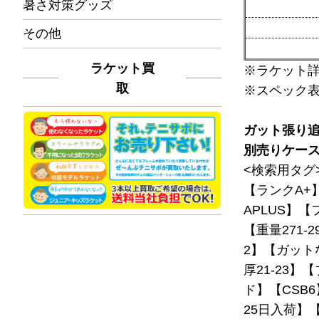
暑さ対策グッズ
その他
ラケット買
※ラケット
取
※スペック
ガット張り
別売りケー
<検索用タグ
【ランクA+
APLUS】【
【重量271-
2】【ガット
厚21-23
ド】【CSB6
25日入荷】