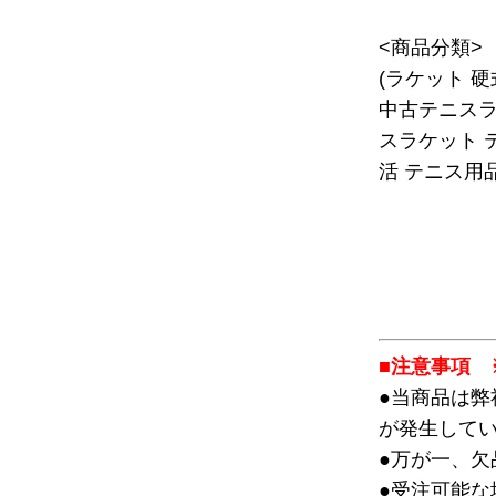
<商品分類>
(ラケット 
中古テニスラ
スラケット 
活 テニス用品
■注意事項 
●当商品は
が発生して
●万が一、
●受注可能