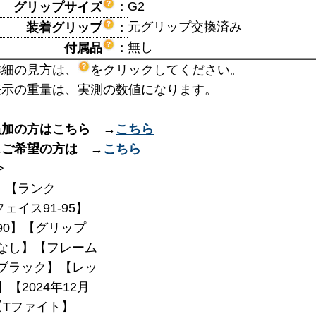
G2
グリップサイズ
：
元グリップ交換済み
装着グリップ
：
無し
付属品
：
詳細の見方は、
をクリックしてください。
表示の重量は、実測の数値になります。
追加の方はこちら →
こちら
スご希望の方は →
こちら
>
】【ランク
フェイス91-95】
290】【グリップ
なし】【フレーム
】【ブラック】【レッ
】【2024年12月
【Tファイト】