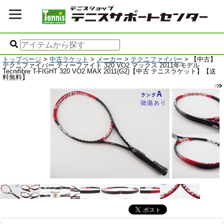
トップページ
>
中古ラケット
>
メーカー
>
テクニファイバー
> 【中古】
テクニファイバー ティーファイト 320 VO2 マックス 2011年モデル
Tecnifibre T-FIGHT 320 VO2 MAX 2011(G2)【中古 テニスラケット】【送
料無料】