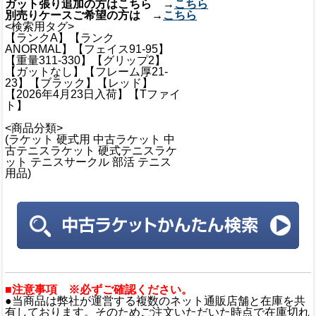
ガット張り追加の方はこちら →
こちら
別売りケースご希望の方は →
こちら
<検索用タグ>
【ランクA】【ランク
ANORMAL】【フェイス91-95】
【重量311-330】【グリップ2】
【ガットなし】【フレーム厚21-
23】【ブラック】【レッド】
【2026年4月23日入荷】【Tファイ
ト】
<商品分類>
(ラケット 硬式用 中古ラケット 中
古テニスラケット 硬式テニスラケ
ット テニスサークル 部活 テニス
用品)
■注意事項 ※必ずご確認ください。
●当商品は弊社が運営する複数のネット通販店舗と在庫を共
有しております。そのためご注文いただいた時点で在庫切れ