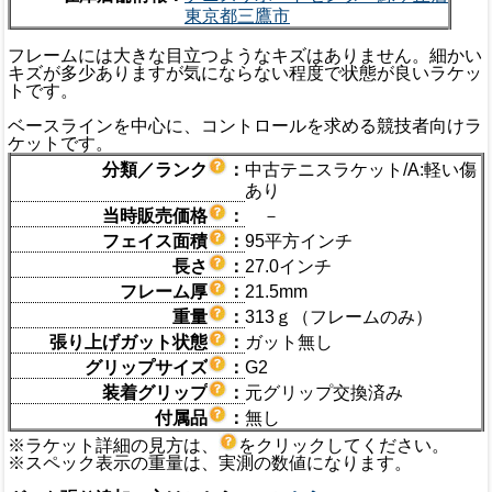
東京都三鷹市
フレームには大きな目立つようなキズはありません。細かい
キズが多少ありますが気にならない程度で状態が良いラケッ
トです。
ベースラインを中心に、コントロールを求める競技者向けラ
ケットです。
分類／ランク
：
中古テニスラケット/A:軽い傷
あり
当時販売価格
：
－
フェイス面積
：
95平方インチ
長さ
：
27.0インチ
フレーム厚
：
21.5mm
重量
：
313ｇ（フレームのみ）
張り上げガット状態
：
ガット無し
グリップサイズ
：
G2
装着グリップ
：
元グリップ交換済み
付属品
：
無し
※ラケット詳細の見方は、
をクリックしてください。
※スペック表示の重量は、実測の数値になります。