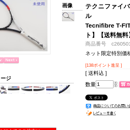
画像
テクニファイバー
ル
Tecnifibre T
ト】【送料無料
商品番号 c260501
ネット限定特別価
[138ポイント進呈 ]
[ 送料込 ]
メージ
数量