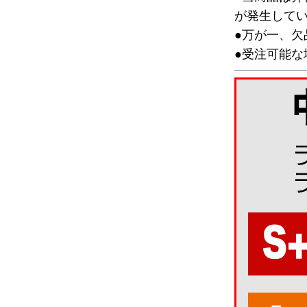
が発生して
●万が一、
●受注可能