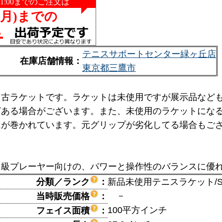
テニスサポートセンター緑ヶ丘店
在庫店舗情報：
東京都三鷹市
中古ラケットです。ラケットは未使用ですが展示品など
どある場合がございます。また、未使用のラケットにな
ムが巻かれています。元グリップが劣化してる場合もご
。
中級プレーヤー向けの、パワーと操作性のバランスに優
分類／ランク
：
新品未使用テニスラケット/S
－
当時販売価格
：
100平方インチ
フェイス面積
：