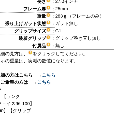
27.0インチ
長さ
：
25mm
フレーム厚
：
283ｇ（フレームのみ）
重量
：
ガット無し
張り上げガット状態
：
G1
グリップサイズ
：
グリップ巻き直し無し
装着グリップ
：
無し
付属品
：
詳細の見方は、
をクリックしてください。
表示の重量は、実測の数値になります。
追加の方はこちら →
こちら
スご希望の方は →
こちら
>
】【ランク
フェイス96-100】
290】【グリップ