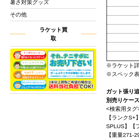
暑さ対策グッズ
その他
ラケット買
取
※ラケット
※スペック
ガット張り
別売りケー
<検索用タグ
【ランクS+
SPLUS】【
【重量271-