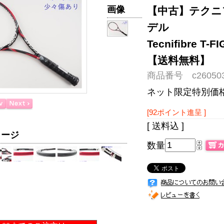
画像
【中古】テクニフ
デル
Tecnifibre 
【送料無料】
商品番号 c260503
ネット限定特別価
[92ポイント進呈 ]
[ 送料込 ]
メージ
数量