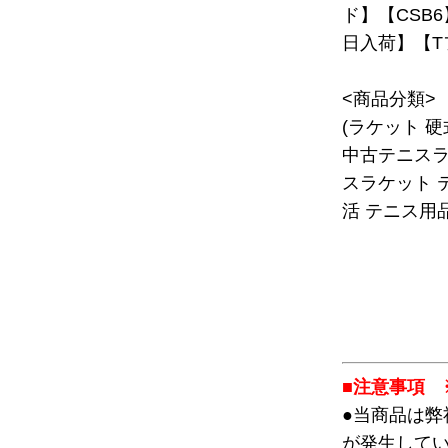
ド】【CSB6
日入荷】【T
<商品分類>
(ラケット 
中古テニスラ
スラケット 
活 テニス用品
■注意事項 
●当商品は
が発生して