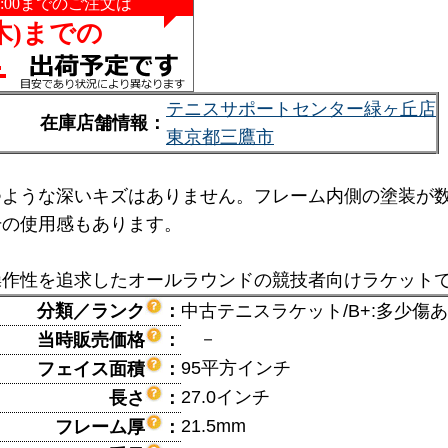
テニスサポートセンター緑ヶ丘店
在庫店舗情報：
東京都三鷹市
つような深いキズはありません。フレーム内側の塗装が
干の使用感もあります。
操作性を追求したオールラウンドの競技者向けラケット
分類／ランク
：
中古テニスラケット/B+:多少傷
－
当時販売価格
：
95平方インチ
フェイス面積
：
27.0インチ
長さ
：
21.5mm
フレーム厚
：