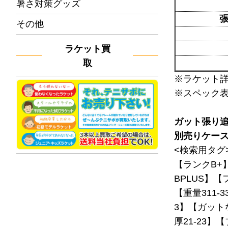
暑さ対策グッズ
その他
ラケット買
取
※ラケット
※スペック
ガット張り
別売りケー
<検索用タグ
【ランクB+
BPLUS】【
【重量311-
3】【ガット
厚21-23