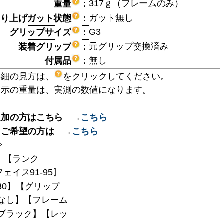
317ｇ（フレームのみ）
重量
：
ガット無し
張り上げガット状態
：
G3
グリップサイズ
：
元グリップ交換済み
装着グリップ
：
無し
付属品
：
詳細の見方は、
をクリックしてください。
表示の重量は、実測の数値になります。
追加の方はこちら →
こちら
スご希望の方は →
こちら
>
】【ランク
フェイス91-95】
330】【グリップ
なし】【フレーム
】【ブラック】【レッ