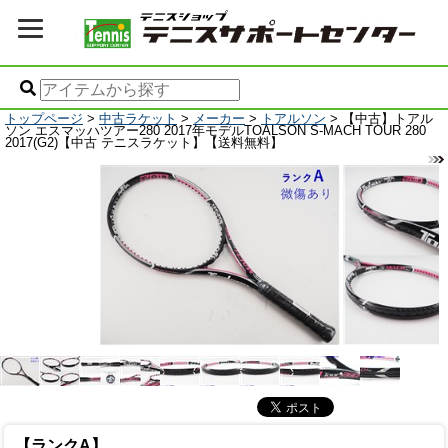
トップページ
>
中古ラケット
>
メーカー
>
トアルソン
> 【中古】トアル
ソン エスマッハツアー280 2017年モデルTOALSON S-MACH TOUR 280
2017(G2)【中古 テニスラケット】【送料無料】
【ランクA】