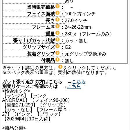
あり
当時販売価格
：
－
フェイス面積
：
100平方インチ
長さ
：
27.0インチ
フレーム厚
：
24-26-22mm
重量
：
280ｇ（フレームのみ）
張り上げガット状態
：
ガット無し
グリップサイズ
：
G2
装着グリップ
：
元グリップ交換済み
付属品
：
無し
※ラケット詳細の見方は、
をクリックしてください。
※スペック表示の重量は、実測の数値になります。
ガット張り追加の方はこちら →
こちら
別売りケースご希望の方は →
こちら
<検索用タグ>
【ランクA】【ランク
ANORMAL】【フェイス96-100】
【重量271-290】【グリップ2】
【ガットなし】【フレーム厚25-
27】【ピンク】【ブラック】
【2026年4月10日入荷】
<商品分類>