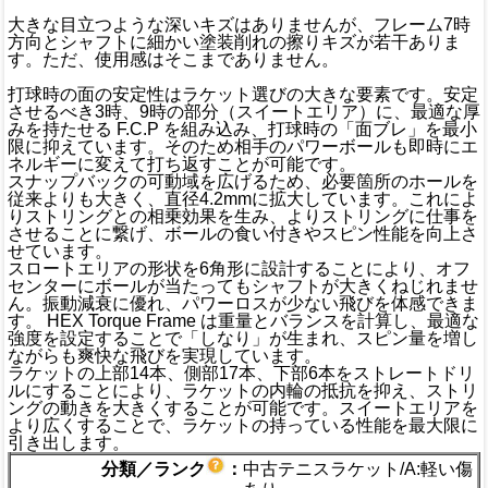
大きな目立つような深いキズはありませんが、フレーム7時
方向とシャフトに細かい塗装削れの擦りキズが若干ありま
す。ただ、使用感はそこまでありません。
打球時の面の安定性はラケット選びの大きな要素です。安定
させるべき3時、9時の部分（スイートエリア）に、最適な厚
みを持たせる F.C.P を組み込み、打球時の「面ブレ」を最小
限に抑えています。そのため相手のパワーボールも即時にエ
ネルギーに変えて打ち返すことが可能です。
スナップバックの可動域を広げるため、必要箇所のホールを
従来よりも大きく、直径4.2mmに拡大しています。これによ
りストリングとの相乗効果を生み、よりストリングに仕事を
させることに繋げ、ボールの食い付きやスピン性能を向上さ
せています。
スロートエリアの形状を6角形に設計することにより、オフ
センターにボールが当たってもシャフトが大きくねじれませ
ん。振動減衰に優れ、パワーロスが少ない飛びを体感できま
す。 HEX Torque Frame は重量とバランスを計算し、最適な
強度を設定することで「しなり」が生まれ、スピン量を増し
ながらも爽快な飛びを実現しています。
ラケットの上部14本、側部17本、下部6本をストレートドリ
ルにすることにより、ラケットの内輪の抵抗を抑え、ストリ
ングの動きを大きくすることが可能です。スイートエリアを
より広くすることで、ラケットの持っている性能を最大限に
引き出します。
分類／ランク
：
中古テニスラケット/A:軽い傷