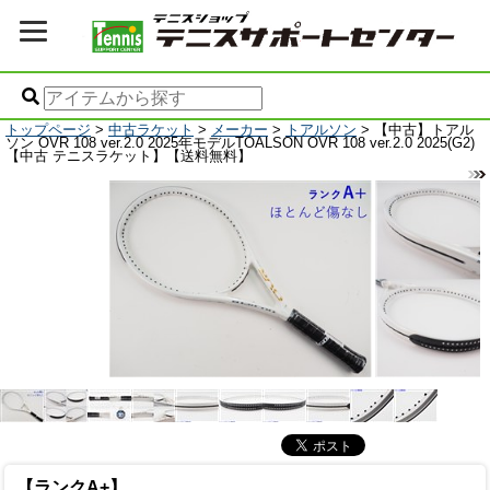
トップページ
>
中古ラケット
>
メーカー
>
トアルソン
> 【中古】トアル
ソン OVR 108 ver.2.0 2025年モデルTOALSON OVR 108 ver.2.0 2025(G2)
【中古 テニスラケット】【送料無料】
【ランクA+】