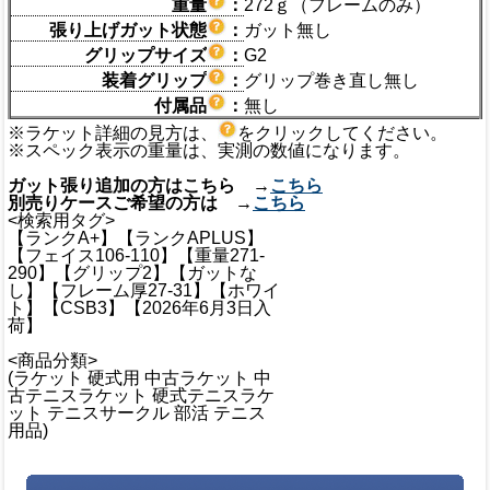
重量
：
272ｇ（フレームのみ）
張り上げガット状態
：
ガット無し
グリップサイズ
：
G2
装着グリップ
：
グリップ巻き直し無し
付属品
：
無し
※ラケット詳細の見方は、
をクリックしてください。
※スペック表示の重量は、実測の数値になります。
ガット張り追加の方はこちら →
こちら
別売りケースご希望の方は →
こちら
<検索用タグ>
【ランクA+】【ランクAPLUS】
【フェイス106-110】【重量271-
290】【グリップ2】【ガットな
し】【フレーム厚27-31】【ホワイ
ト】【CSB3】【2026年6月3日入
荷】
<商品分類>
(ラケット 硬式用 中古ラケット 中
古テニスラケット 硬式テニスラケ
ット テニスサークル 部活 テニス
用品)