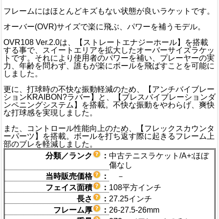
フレームにはほとんどキズもない状態が良いラケットです。
オーバー(OVR)サイズで楽に飛ぶ、パワーを補うモデル。
OVR108 Ver.2.0は、【ストレートエナジーホール】を搭載
する事で、スイートエリアを拡大したオーバーサイズラケッ
トです。それにより使用者のパワーを補い、プレーヤーの実
力、年齢を問わず、誰もが楽にボールを飛ばすことを可能に
しました。
更に、打球時の不快な振動軽減のため、【アンチバイブレー
ションKRAIBON?ラバー】と、【ブレスバイブレーションダ
ンペニングシステム】を搭載。不快な振動をやわらげ、爽快
な打球感を実現しました。
また、コントロール性能向上のため、【フレックスカウンタ
ーパーツ】を搭載。ボールを打ち返す際に起きるフレーム上
部のブレを軽減しました。
分類／ランク
：
中古テニスラケット/A+:ほぼ
傷なし
当時販売価格
：
－
フェイス面積
：
108平方インチ
長さ
：
27.25インチ
フレーム厚
：
26-27.5-26mm