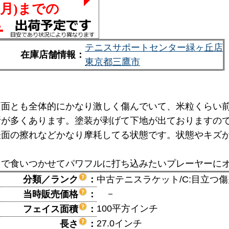
テニスサポートセンター緑ヶ丘店
在庫店舗情報：
東京都三鷹市
両面とも全体的にかなり激しく傷んでいて、米粒くらい
所が多くあります。塗装が剥げて下地が出ておりますの
表面の擦れなどかなり摩耗してる状態です。状態やキズ
クで食いつかせてパワフルに打ち込みたいプレーヤーに
分類／ランク
：
中古テニスラケット/C:目立つ
－
当時販売価格
：
100平方インチ
フェイス面積
：
27.0インチ
長さ
：