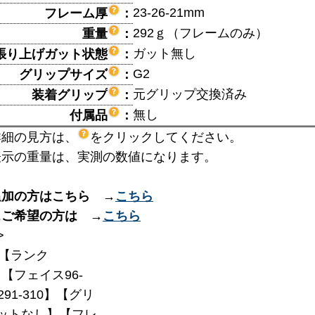
23-26-21mm
フレーム厚
：
292ｇ（フレームのみ）
重量
：
ガット無し
張り上げガット状態
：
G2
グリップサイズ
：
元グリップ交換済み
装着グリップ
：
無し
付属品
：
詳細の見方は、
をクリックしてください。
表示の重量は、実測の数値になります。
追加の方はこちら →
こちら
スご希望の方は →
こちら
>
【ランク
】【フェイス96-
291-310】【グリ
ットなし】【フレ