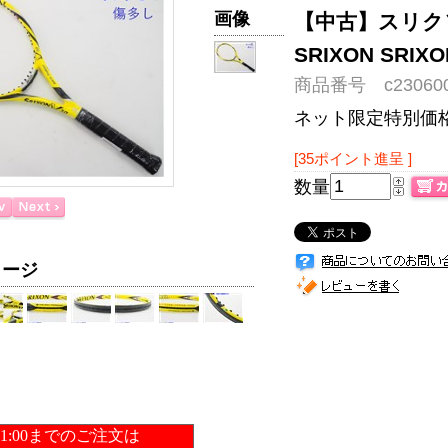
画像
【中古】スリクソ
SRIXON SRI
商品番号 c230600
ネット限定特別価
[35ポイント進呈 ]
数量
メージ