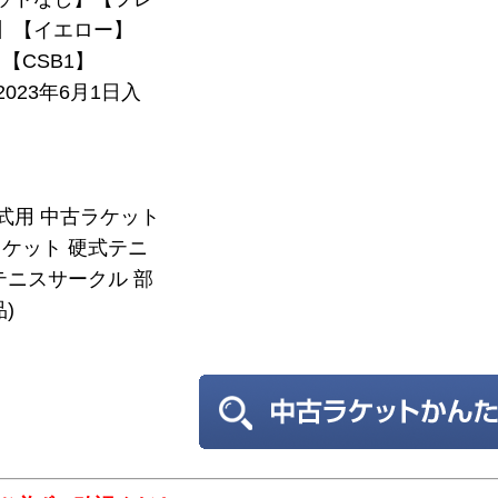
7】【イエロー】
【CSB1】
2023年6月1日入
硬式用 中古ラケット
ケット 硬式テニ
テニスサークル 部
)