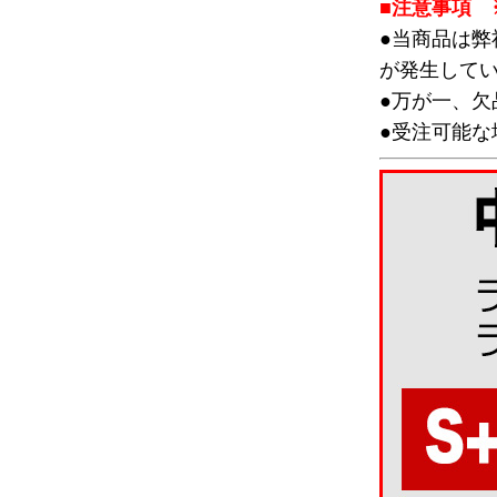
■注意事項 
●当商品は
が発生して
●万が一、
●受注可能