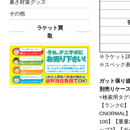
暑さ対策グッズ
その他
ラケット買
取
※ラケット
※スペック
ガット張り
別売りケー
<検索用タグ
【ランクC】
CNORMAL
100】【重量
ップ2】【ガ