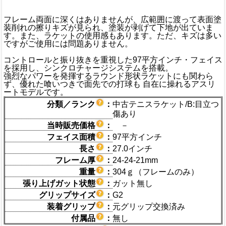
フレーム両面に深くはありませんが、広範囲に渡って表面塗
装削れの擦りキズが見られ、塗装が剥げて下地が出ていま
す。また、ラケットの使用感もあります。ただ、キズは多い
ですがご使用には問題ありません。
コントロールと振り抜きを重視した97平方インチ・フェイス
を採用し、シンクロチャージシステムを搭載。
強烈なパワーを発揮するラウンド形状ラケットにも関わら
ず、優れた喰いつきで面先での打球も 自在に操れるアスリ
ートモデルです。
分類／ランク
：
中古テニスラケット/B:目立つ
傷あり
当時販売価格
：
－
フェイス面積
：
97平方インチ
長さ
：
27.0インチ
フレーム厚
：
24-24-21mm
重量
：
304ｇ（フレームのみ）
張り上げガット状態
：
ガット無し
グリップサイズ
：
G2
装着グリップ
：
元グリップ交換済み
付属品
：
無し