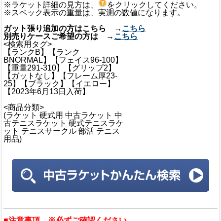
※ラケット詳細の見方は、
をクリックしてください。
※スペック表示の重量は、実測の数値になります。
ガット張り追加の方はこちら →
こちら
別売りケースご希望の方は →
こちら
<検索用タグ>
【ランクB】【ランク
BNORMAL】【フェイス96-100】
【重量291-310】【グリップ2】
【ガットなし】【フレーム厚23-
25】【ブラック】【イエロー】
【2023年6月13日入荷】
<商品分類>
(ラケット 硬式用 中古ラケット 中
古テニスラケット 硬式テニスラケ
ット テニスサークル 部活 テニス
用品)
■注意事項 ※必ずご確認ください。