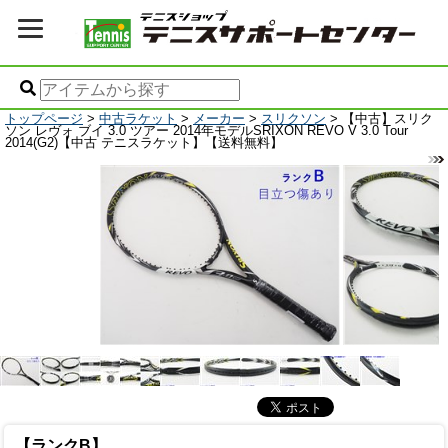
トップページ
>
中古ラケット
>
メーカー
>
スリクソン
> 【中古】スリク
ソン レヴォ ブイ 3.0 ツアー 2014年モデルSRIXON REVO V 3.0 Tour
2014(G2)【中古 テニスラケット】【送料無料】
【ランクB】