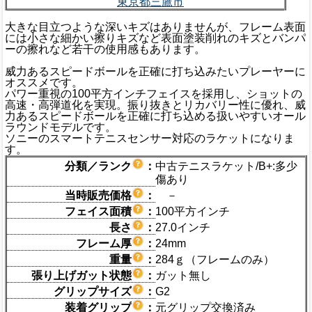
東京都三鷹市
大きな目立つような深いキズはありませんが、フレーム表面
には小さな細かい擦りキズなど表面塗装削れのキズとバンパ
ーの擦れなど若干の使用感もあります。
威力あるスピードボールを正確に打ち込みたいプレーヤーに
オススメです。
パワー重視の100平方インチフェイスを採用し、ショットの
高速・高弾道化を実現。振り抜きとリカバリー性に優れ、威
力あるスピードボールを正確に打ち込める扱いやすいオール
ラウンドモデルです。
ソニーのスマートテニスセンサー対応のラケットになりま
す。
分類／ランク
：
中古テニスラケット/B+:多少
傷あり
当時販売価格
：
－
フェイス面積
：
100平方インチ
長さ
：
27.0インチ
フレーム厚
：
24mm
重量
：
284ｇ（フレームのみ）
張り上げガット状態
：
ガット無し
グリップサイズ
：
G2
装着グリップ
：
元グリップ交換済み