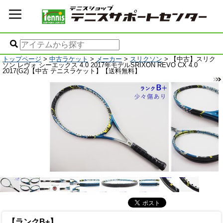
トップページ
>
中古ラケット
>
メーカー
>
スリクソン
> 【中古】スリク
ソン レヴォ シーエックス 4.0 2017年モデルSRIXON REVO CX 4.0
2017(G2)【中古 テニスラケット】【送料無料】
【ランクB+】