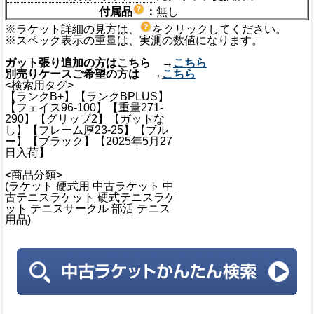
付属品
：
無し
※ラケット詳細の見方は、
をクリックしてください。
※スペック表示の重量は、実測の数値になります。
ガット張り追加の方はこちら →
こちら
別売りケースご希望の方は →
こちら
<検索用タグ>
【ランクB+】【ランクBPLUS】
【フェイス96-100】【重量271-
290】【グリップ2】【ガットな
し】【フレーム厚23-25】【ブル
ー】【ブラック】【2025年5月27
日入荷】
<商品分類>
(ラケット 硬式用 中古ラケット 中
古テニスラケット 硬式テニスラケ
ット テニスサークル 部活 テニス
用品)