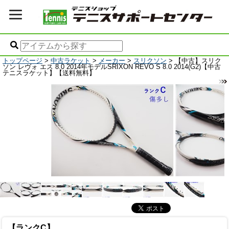
トップページ
>
中古ラケット
>
メーカー
>
スリクソン
> 【中古】スリク
ソン レヴォ エス 8.0 2014年モデルSRIXON REVO S 8.0 2014(G2)【中古
テニスラケット】【送料無料】
【ランクC】