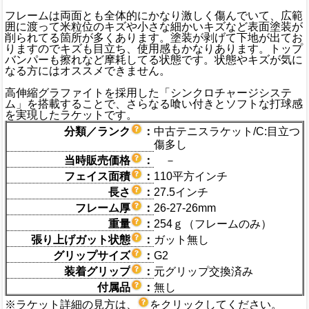
フレームは両面とも全体的にかなり激しく傷んでいて、広範
囲に渡って米粒位のキズや小さな細かいキズなど表面塗装が
削られてる箇所が多くあります。塗装が剥げて下地が出てお
りますのでキズも目立ち、使用感もかなりあります。トップ
バンパーも擦れなど摩耗してる状態です。状態やキズが気に
なる方にはオススメできません。
高伸縮グラファイトを採用した「シンクロチャージシステ
ム」を搭載することで、さらなる喰い付きとソフトな打球感
を実現したラケットです。
分類／ランク
：
中古テニスラケット/C:目立つ
傷多し
当時販売価格
：
－
フェイス面積
：
110平方インチ
長さ
：
27.5インチ
フレーム厚
：
26-27-26mm
重量
：
254ｇ（フレームのみ）
張り上げガット状態
：
ガット無し
グリップサイズ
：
G2
装着グリップ
：
元グリップ交換済み
付属品
：
無し
※ラケット詳細の見方は、
をクリックしてください。