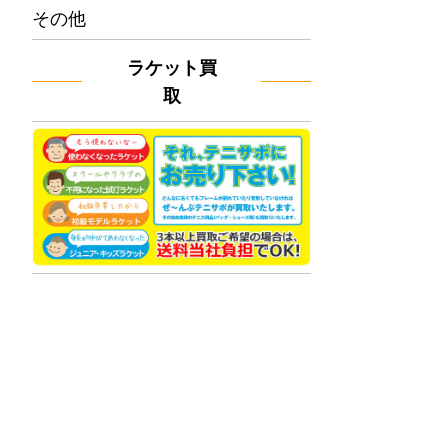
その他
ラケット買
取