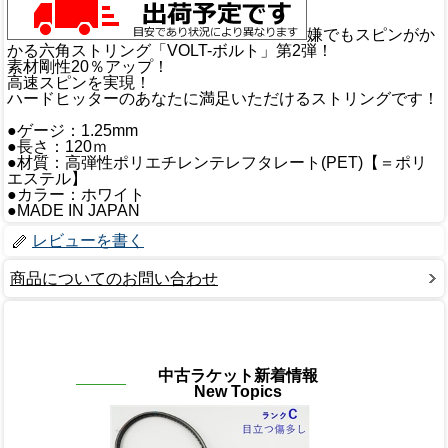
嫌でもスピンがか
かる六角ストリング「VOLT-ボルト」第2弾！
素材剛性20％アップ！
高速スピンを実現！
ハードヒッターのあなたに満足いただけるストリングです！
●ゲージ：1.25mm
●長さ：120ｍ
●材質：高弾性ポリエチレンテレフタレート(PET)【＝ポリ
エステル】
●カラー：ホワイト
●MADE IN JAPAN
レビューを書く
商品についてのお問い合わせ
中古ラケット新着情報
New Topics