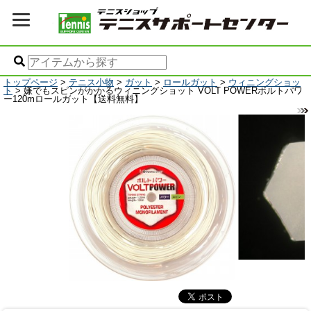
トップページ
>
テニス小物
>
ガット
>
ロールガット
>
ウィニングショッ
ト
> 嫌でもスピンがかかるウィニングショット VOLT POWERボルトパワ
ー120mロールガット【送料無料】