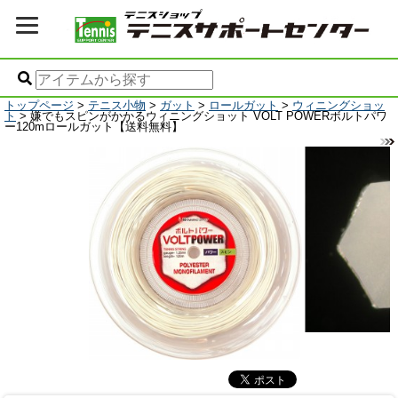
トップページ
>
テニス小物
>
ガット
>
ロールガット
>
ウィニングショッ
ト
> 嫌でもスピンがかかるウィニングショット VOLT POWERボルトパワ
ー120mロールガット【送料無料】