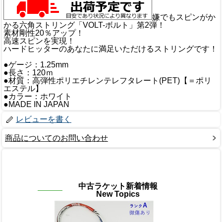
嫌でもスピンがか
かる六角ストリング「VOLT-ボルト」第2弾！
素材剛性20％アップ！
高速スピンを実現！
ハードヒッターのあなたに満足いただけるストリングです！
●ゲージ：1.25mm
●長さ：120ｍ
●材質：高弾性ポリエチレンテレフタレート(PET)【＝ポリ
エステル】
●カラー：ホワイト
●MADE IN JAPAN
レビューを書く
商品についてのお問い合わせ
中古ラケット新着情報
New Topics