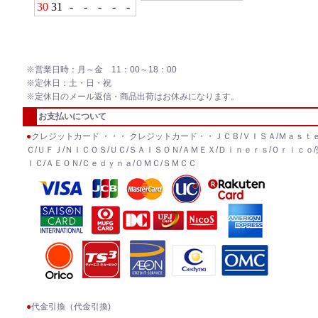
※営業日時：月～金 11：00～18：00
※定休日：土・日・祝
※定休日のメール返信・商品出荷はお休みになります。
お支払いについて
●
クレジットカード ・・・ クレジットカード・・ＪＣＢ/ＶＩＳＡ/Ｍａｓｔｅ
Ｃ/ＵＦＪ/ＮＩＣＯＳ/ＵＣ/ＳＡＩＳＯＮ/ＡＭＥＸ/Ｄｉｎｅｒｓ/Ｏｒｉｃｏ/
ＩＣ/ＡＥＯＮ/Ｃｅｄｙｎａ/ＯＭＣ/ＳＭＣＣ
●
代金引換（代金引換)