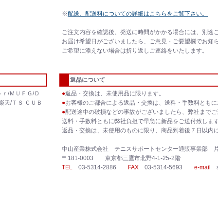
※
配送、配送料についての詳細はこちらをご覧下さい。
ご注文内容を確認後、発送に時間がかかる場合には、別途
お届け希望日がございましたら、ご意見・ご要望欄でお知
ご希望に添えない場合は折り返しご連絡をいたします。
返品について
ｒ/ＭＵＦＧ/Ｄ
●
返品・交換は、未使用品に限ります。
楽天/ＴＳ ＣＵＢ
●
お客様のご都合による返品・交換は、送料・手数料ともに
●
配送途中の破損などの事故がございましたら、弊社までご
送料・手数料ともに弊社負担で早急に新品をご送付致しま
返品・交換は、未使用のものに限り、商品到着後７日以内
中山産業株式会社 テニスサポートセンター通販事業部 
〒181-0003 東京都三鷹市北野4-1-25-2階
TEL
03-5314-2886
FAX
03-5314-5693
e-mail
sh