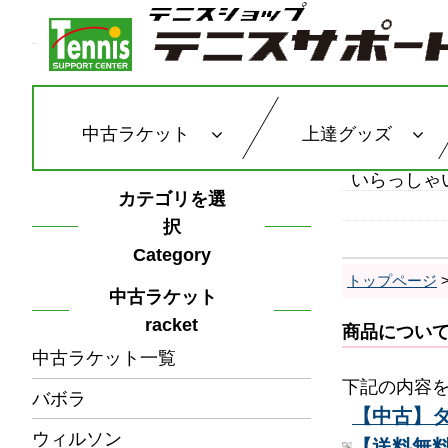
中古ラケット
上達グッズ
いらっしゃ
カテゴリを選
択
Category
トップページ
中古ラケット
racket
商品につい
中古ラケット一覧
下記の内容
バボラ
【中古】ダン
ウィルソン
【送料無