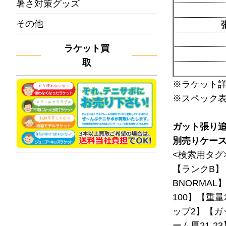
暑さ対策グッズ
その他
ラケット買
取
※ラケット
※スペック
ガット張り
別売りケー
<検索用タグ
【ランクB】
BNORMAL
100】【重量
ップ2】【ガ
ーム厚21-2