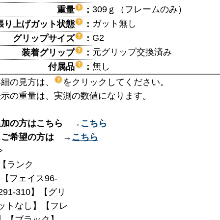
309ｇ（フレームのみ）
重量
：
ガット無し
張り上げガット状態
：
G2
グリップサイズ
：
元グリップ交換済み
装着グリップ
：
無し
付属品
：
詳細の見方は、
をクリックしてください。
表示の重量は、実測の数値になります。
追加の方はこちら →
こちら
スご希望の方は →
こちら
>
【ランク
】【フェイス96-
291-310】【グリ
ットなし】【フレ
3】【ブラック】