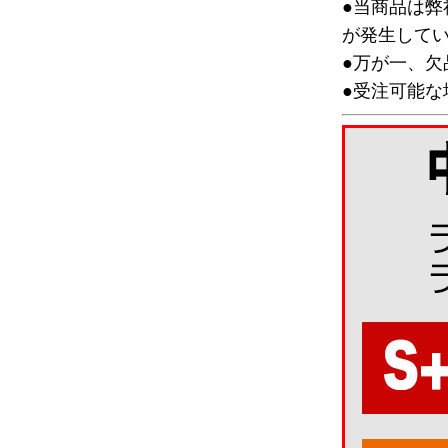
●当商品は
が発生して
●万が一、
●受注可能