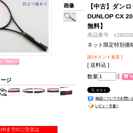
画像
【中古】ダンロッ
DUNLOP CX 
無料】
商品番号 c260200
ネット限定特別価
[81ポイント進呈 ]
[ 送料込 ]
数量
メージ