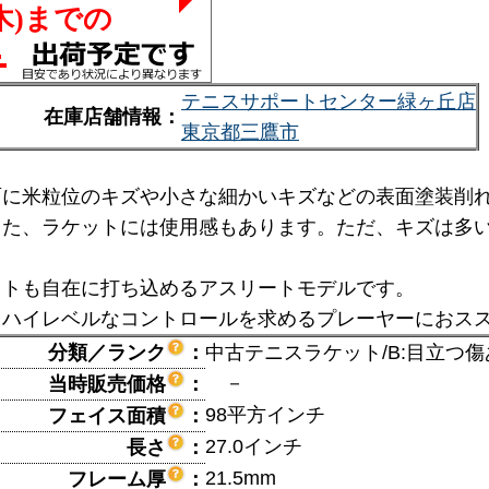
テニスサポートセンター緑ヶ丘店
在庫店舗情報：
東京都三鷹市
面に米粒位のキズや小さな細かいキズなどの表面塗装削
また、ラケットには使用感もあります。ただ、キズは多
ットも自在に打ち込めるアスリートモデルです。
とハイレベルなコントロールを求めるプレーヤーにおス
分類／ランク
：
中古テニスラケット/B:目立つ傷
－
当時販売価格
：
98平方インチ
フェイス面積
：
27.0インチ
長さ
：
21.5mm
フレーム厚
：