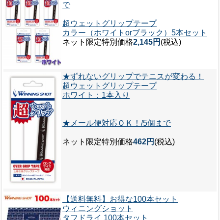
で
超ウェットグリップテープ
カラー（ホワイトorブラック）5本セット
ネット限定特別価格
2,145円
(税込)
★ずれないグリップでテニスが変わる！
超ウェットグリップテープ
ホワイト：1本入り
★メール便対応ＯＫ！/5個まで
ネット限定特別価格
462円
(税込)
【送料無料】お得な100本セット
ウィニングショット
タフドライ 100本セット