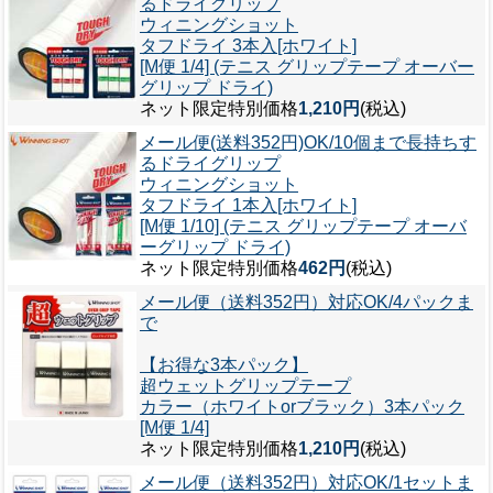
るドライグリップ
ウィニングショット
タフドライ 3本入[ホワイト]
[M便 1/4] (テニス グリップテープ オーバー
グリップ ドライ)
ネット限定特別価格
1,210円
(税込)
メール便(送料352円)OK/10個まで
長持ちす
るドライグリップ
ウィニングショット
タフドライ 1本入[ホワイト]
[M便 1/10] (テニス グリップテープ オーバ
ーグリップ ドライ)
ネット限定特別価格
462円
(税込)
メール便（送料352円）対応OK/4パックま
で
【お得な3本パック】
超ウェットグリップテープ
カラー（ホワイトorブラック）3本パック
[M便 1/4]
ネット限定特別価格
1,210円
(税込)
メール便（送料352円）対応OK/1セットま