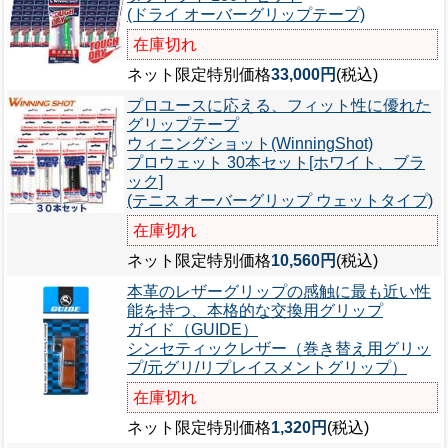
(ドライ オーバーグリップテープ)
在庫切れ
ネット限定特別価格
33,000円
(税込)
プロユースに応える、フィット性に優れた
グリップテープ
ウィニングショット(WinningShot)
プロウェット 30本セット[ホワイト、ブラ
ック]
(テニス オーバーグリップ ウェットタイプ)
在庫切れ
ネット限定特別価格
10,560円
(税込)
本革のレザーグリップの感触に最も近い性
能を持つ、本格的な交換用グリップ
ガイド（GUIDE）
シンセティックレザー（巻き替え用グリッ
プ/元グリ/リプレイスメントグリップ）
在庫切れ
ネット限定特別価格
1,320円
(税込)