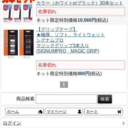
カラー（ホワイトorブラック）30本セット
在庫切れ
ネット限定特別価格
10,560円
(税込)
【グリップテープ】
★極厚、ソフト、ライトウェット
シグナムプロ
マジックグリップ3本入り
(SIGNUMPRO MAGIC GRIP)
在庫切れ
ネット限定特別価格
880円
(税込)
1
商品検索
ホーム
マイページ
カート
ログイン