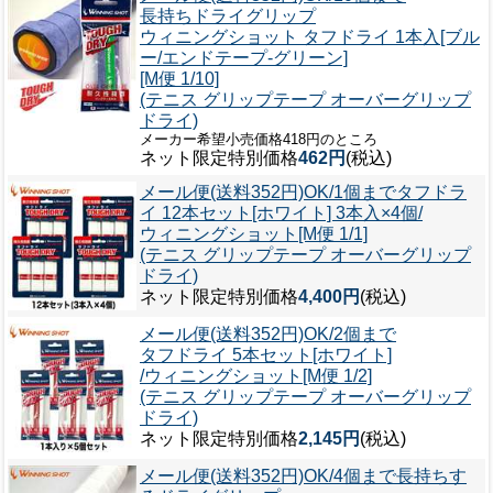
長持ちドライグリップ
ウィニングショット タフドライ 1本入[ブル
ー/エンドテープ-グリーン]
[M便 1/10]
(テニス グリップテープ オーバーグリップ
ドライ)
メーカー希望小売価格418円のところ
ネット限定特別価格
462円
(税込)
メール便(送料352円)OK/1個まで
タフドラ
イ 12本セット[ホワイト] 3本入×4個/
ウィニングショット[M便 1/1]
(テニス グリップテープ オーバーグリップ
ドライ)
ネット限定特別価格
4,400円
(税込)
メール便(送料352円)OK/2個まで
タフドライ 5本セット[ホワイト]
/ウィニングショット[M便 1/2]
(テニス グリップテープ オーバーグリップ
ドライ)
ネット限定特別価格
2,145円
(税込)
メール便(送料352円)OK/4個まで
長持ちす