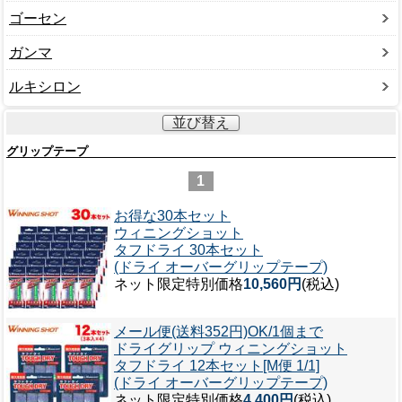
ゴーセン
ガンマ
ルキシロン
並び替え
グリップテープ
1
お得な30本セット
ウィニングショット
タフドライ 30本セット
(ドライ オーバーグリップテープ)
ネット限定特別価格
10,560円
(税込)
メール便(送料352円)OK/1個まで
ドライグリップ ウィニングショット
タフドライ 12本セット[M便 1/1]
(ドライ オーバーグリップテープ)
ネット限定特別価格
4,400円
(税込)